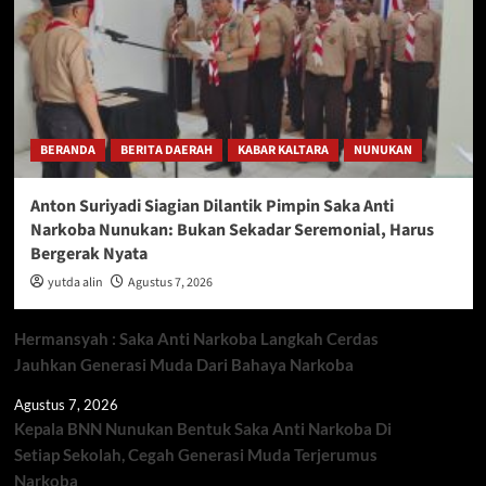
BERANDA
BERITA DAERAH
KABAR KALTARA
NUNUKAN
Anton Suriyadi Siagian Dilantik Pimpin Saka Anti
Narkoba Nunukan: Bukan Sekadar Seremonial, Harus
Bergerak Nyata
yutda alin
Agustus 7, 2026
Hermansyah : Saka Anti Narkoba Langkah Cerdas
Jauhkan Generasi Muda Dari Bahaya Narkoba
Agustus 7, 2026
Kepala BNN Nunukan Bentuk Saka Anti Narkoba Di
Setiap Sekolah, Cegah Generasi Muda Terjerumus
Narkoba