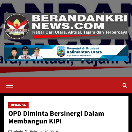
Skip
to
content
Primary
Menu
BERANDA
OPD Diminta Bersinergi Dalam
Membangun KIPI
admin
Februari 19, 2019