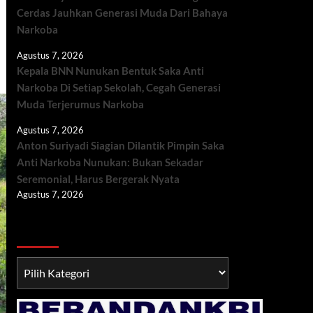
Cerdas Jauhkan Generasi Muda Dari Bahaya
Narkoba
Agustus 7, 2026
Kepala BNN Nunukan Bentuk Saka Anti
Narkoba Di Setiap Sekolah, Cegah Generasi
Muda Terjerumus Narkoba
Agustus 7, 2026
Anton Suriyadi Siagian Dilantik Pimpin Saka
Anti Narkoba Nunukan: Bukan Sekadar
Seremonial, Harus Bergerak Nyata
Agustus 7, 2026
Berita TNI/POLRI
Berita
TNI/POLRI