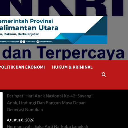
POLITIK DAN EKONOMI
HUKUM & KRIMINAL
Peringati Hari Anak Nasional Ke-42: Sayangi
Anak, Lindungi Dan Bangun Masa Depan
Generasi Nunukan
Agustus 8, 2026
Hermansyah : Saka Anti Narkoba Langkah