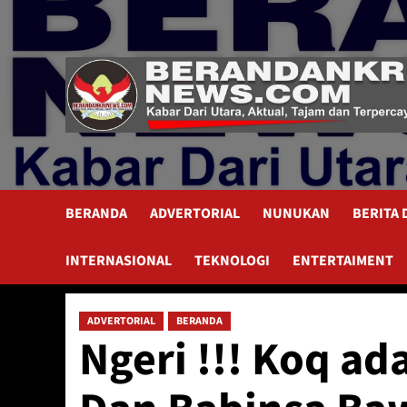
Skip
to
content
BERANDA
ADVERTORIAL
NUNUKAN
BERITA
INTERNASIONAL
TEKNOLOGI
ENTERTAIMENT
ADVERTORIAL
BERANDA
Ngeri !!! Koq a