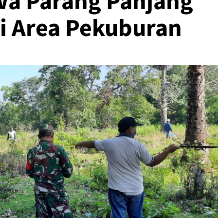
wa Parang Panjang
i Area Pekuburan