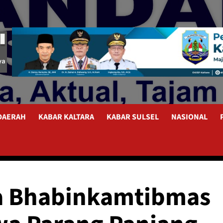
 DAERAH
KABAR KALTARA
KABAR SULSEL
NASIONAL
da Bhabinkamtibmas