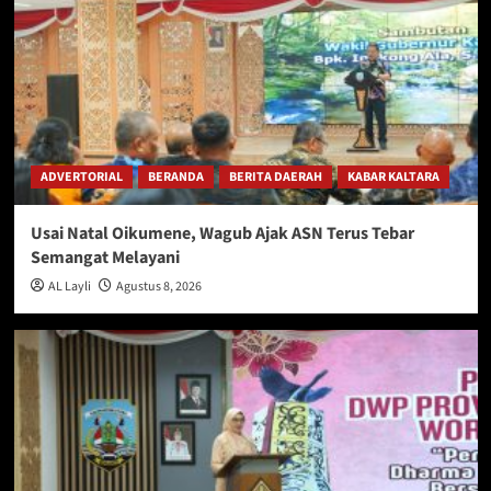
ADVERTORIAL
BERANDA
BERITA DAERAH
KABAR KALTARA
Usai Natal Oikumene, Wagub Ajak ASN Terus Tebar
Semangat Melayani
AL Layli
Agustus 8, 2026