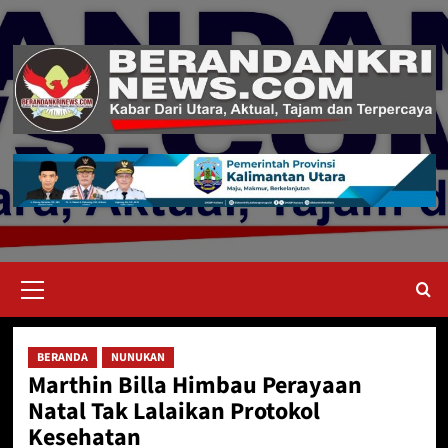
Skip
to
content
Primary
Menu
BERANDA
NUNUKAN
Marthin Billa Himbau Perayaan
Natal Tak Lalaikan Protokol
Kesehatan