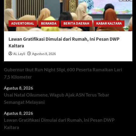
ADVERTORIAL
BERANDA
BERITA DAERAH
KABAR KALTARA
Lawan Gratifikasi Dimulai dari Rumah, Ini Pesan DWP
Kaltara
AL Layli
Agustus 8, 2026
Gubernur Ikut Run Night Slipi, 600 Peserta Ramaikan Lari
7,5 Kilometer
Agustus 8, 2026
Usai Natal Oikumene, Wagub Ajak ASN Terus Tebar
Semangat Melayani
Agustus 8, 2026
Lawan Gratifikasi Dimulai dari Rumah, Ini Pesan DWP
Kaltara