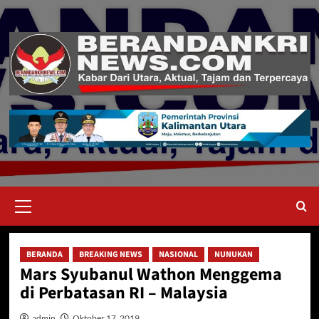
Skip
to
content
Primary
Menu
BERANDA
BREAKING NEWS
NASIONAL
NUNUKAN
Mars Syubanul Wathon Menggema
di Perbatasan RI – Malaysia
admin
Oktober 17, 2019