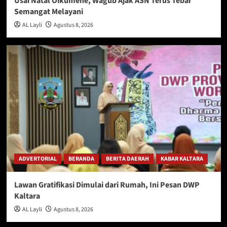
Usai Natal Oikumene, Wagub Ajak ASN Terus Tebar
Semangat Melayani
AL Layli
Agustus 8, 2026
ADVERTORIAL
BERANDA
BERITA DAERAH
KABAR KALTARA
Lawan Gratifikasi Dimulai dari Rumah, Ini Pesan DWP
Kaltara
AL Layli
Agustus 8, 2026