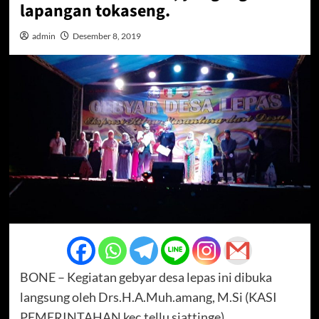
lapangan tokaseng.
admin
Desember 8, 2019
BONE – Kegiatan gebyar desa lepas ini dibuka
langsung oleh Drs.H.A.Muh.amang, M.Si (KASI
PEMERINTAHAN kec.tellu siattinge)