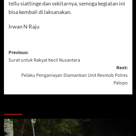
tellu siattinge dan sekitarnya, semoga kegiatan ini
bisa kembali di laksanakan.
Irwan N Raju
Post
Previous:
Surat untuk Rakyat Kecil Nusantara
navigation
Next:
Pelaku Penganiayan Diamankan Unit Resmob Polres
Palopo
Berita Lainnya