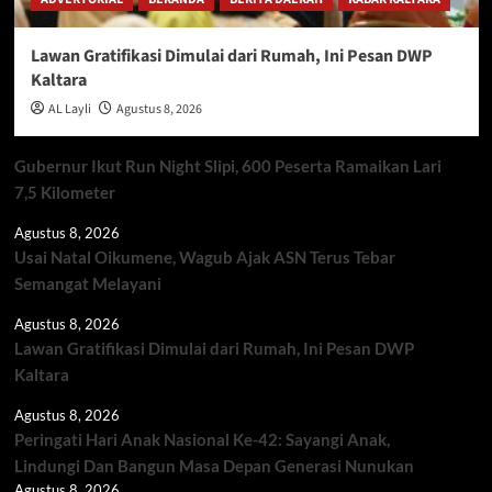
Lawan Gratifikasi Dimulai dari Rumah, Ini Pesan DWP
Kaltara
AL Layli
Agustus 8, 2026
Gubernur Ikut Run Night Slipi, 600 Peserta Ramaikan Lari
7,5 Kilometer
Agustus 8, 2026
Usai Natal Oikumene, Wagub Ajak ASN Terus Tebar
Semangat Melayani
Agustus 8, 2026
Lawan Gratifikasi Dimulai dari Rumah, Ini Pesan DWP
Kaltara
Agustus 8, 2026
Peringati Hari Anak Nasional Ke-42: Sayangi Anak,
Lindungi Dan Bangun Masa Depan Generasi Nunukan
Agustus 8, 2026