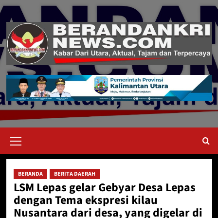
Skip
to
content
Primary
Menu
BERANDA
BERITA DAERAH
LSM Lepas gelar Gebyar Desa Lepas
dengan Tema ekspresi kilau
Nusantara dari desa, yang digelar di