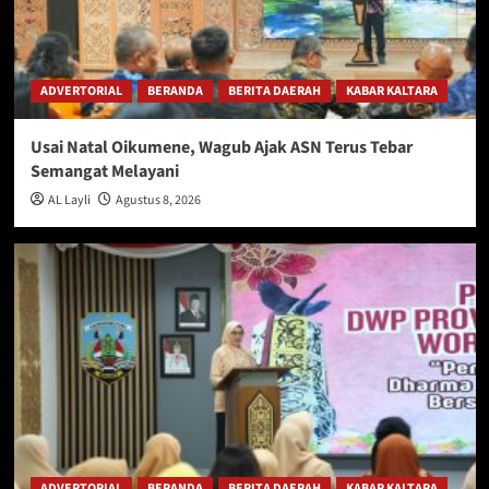
ADVERTORIAL
BERANDA
BERITA DAERAH
KABAR KALTARA
Usai Natal Oikumene, Wagub Ajak ASN Terus Tebar
Semangat Melayani
AL Layli
Agustus 8, 2026
ADVERTORIAL
BERANDA
BERITA DAERAH
KABAR KALTARA