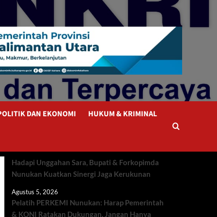
POLITIK DAN EKONOMI
HUKUM & KRIMINAL
Hadapi Unggahan Sara, Bupati & Forkopimda
Nunukan Kuatkan Sinergi Jaga Kerukunan
Agustus 5, 2026
Pelatih PERKEMI Nunukan: Harap Pemerintah
& KONI Ratakan Dukungan, Jangan Hanya