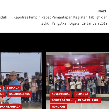
Next:
iduk
Kapolres Pimpin Rapat Pemantapan Kegiatan Tabligh dan
Zdikir Yang Akan Digelar 29 Januari 2019
L
BERANDA
RAH
KABAR KALTARA
ADVERTORIAL
BERANDA
BERITA DAERAH
KABAR KALTARA
 DAN OLAHRAGA
NUNUKAN