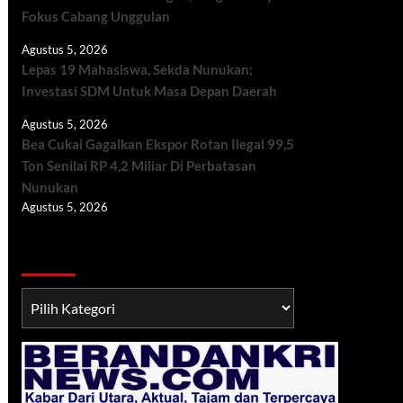
Fokus Cabang Unggulan
Agustus 5, 2026
Lepas 19 Mahasiswa, Sekda Nunukan:
Investasi SDM Untuk Masa Depan Daerah
Agustus 5, 2026
Bea Cukai Gagalkan Ekspor Rotan Ilegal 99,5
Ton Senilai RP 4,2 Miliar Di Perbatasan
Nunukan
Agustus 5, 2026
Berita TNI/POLRI
Berita
TNI/POLRI