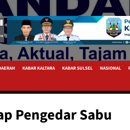
 DAERAH
KABAR KALTARA
KABAR SULSEL
NASIONAL
rgap Pengedar Sabu