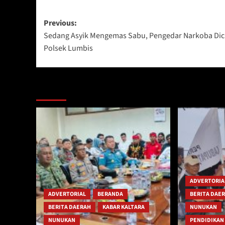
Post
Previous:
Sedang Asyik Mengemas Sabu, Pengedar Narkoba Dic
navigation
Polsek Lumbis
Berita Lainnya
ADVERTORIA
ADVERTORIAL
BERANDA
BERITA DAE
BERITA DAERAH
KABAR KALTARA
NUNUKAN
NUNUKAN
PENDIDIKAN