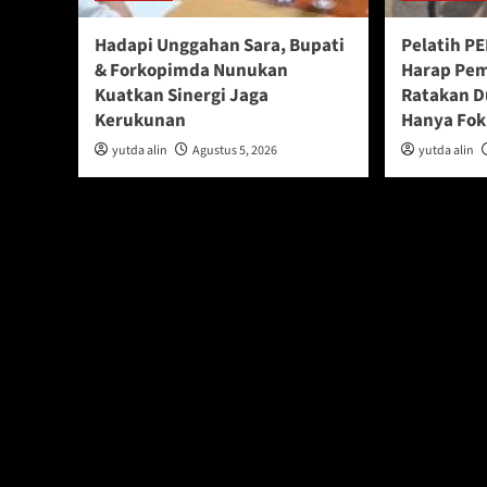
Hadapi Unggahan Sara, Bupati
Pelatih P
& Forkopimda Nunukan
Harap Pem
Kuatkan Sinergi Jaga
Ratakan D
Kerukunan
Hanya Fok
yutda alin
Agustus 5, 2026
yutda alin