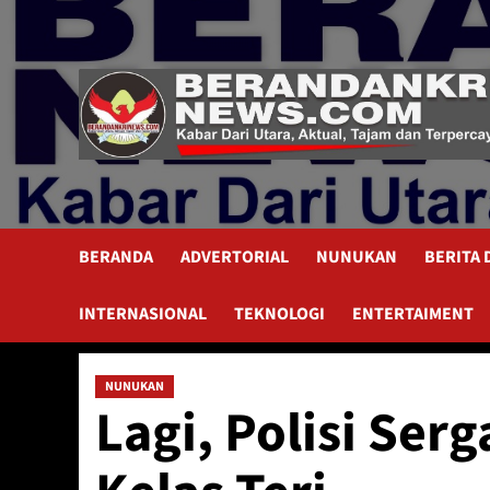
Skip
to
content
BERANDA
ADVERTORIAL
NUNUKAN
BERITA
INTERNASIONAL
TEKNOLOGI
ENTERTAIMENT
NUNUKAN
Lagi, Polisi Se