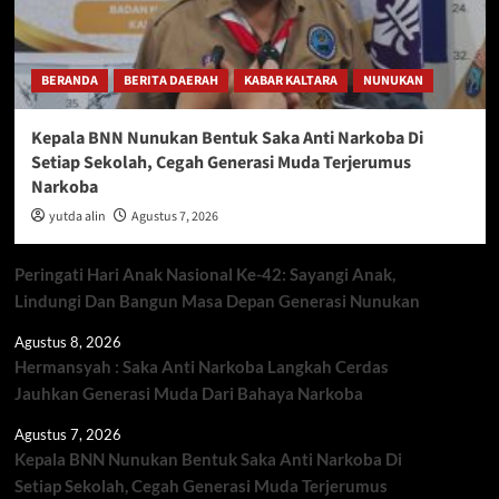
BERANDA
BERITA DAERAH
KABAR KALTARA
NUNUKAN
Kepala BNN Nunukan Bentuk Saka Anti Narkoba Di
Setiap Sekolah, Cegah Generasi Muda Terjerumus
Narkoba
yutda alin
Agustus 7, 2026
Peringati Hari Anak Nasional Ke-42: Sayangi Anak,
Lindungi Dan Bangun Masa Depan Generasi Nunukan
Agustus 8, 2026
Hermansyah : Saka Anti Narkoba Langkah Cerdas
Jauhkan Generasi Muda Dari Bahaya Narkoba
Agustus 7, 2026
Kepala BNN Nunukan Bentuk Saka Anti Narkoba Di
Setiap Sekolah, Cegah Generasi Muda Terjerumus