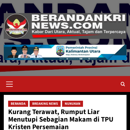
Skip
to
content
Primary
Menu
BERANDA
BREAKING NEWS
NUNUKAN
Kurang Terawat, Rumput Liar
Menutupi Sebagian Makam di TPU
Kristen Persemaian