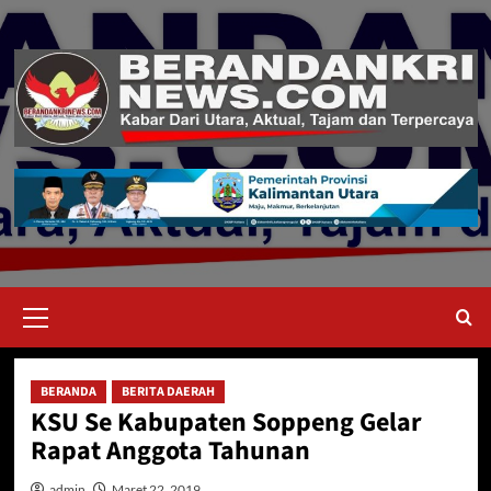
Skip
to
content
Primary
Menu
BERANDA
BERITA DAERAH
KSU Se Kabupaten Soppeng Gelar
Rapat Anggota Tahunan
admin
Maret 22, 2019