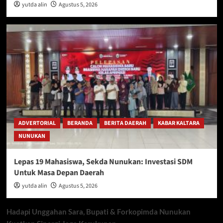
yutda alin
Agustus 5, 2026
ADVERTORIAL
BERANDA
BERITA DAERAH
KABAR KALTARA
NUNUKAN
Lepas 19 Mahasiswa, Sekda Nunukan: Investasi SDM
Untuk Masa Depan Daerah
yutda alin
Agustus 5, 2026
Hadapi Unggahan Sara, Bupati & Forkopimda Nunukan