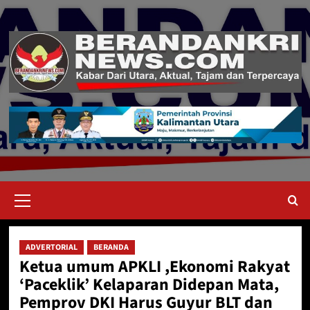
Skip
to
content
Primary
Menu
ADVERTORIAL
BERANDA
Ketua umum APKLI ,Ekonomi Rakyat
‘Paceklik’ Kelaparan Didepan Mata,
Pemprov DKI Harus Guyur BLT dan