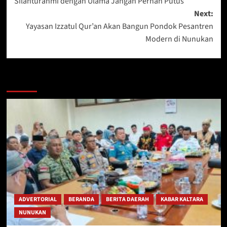
Silahturahmi dengan Ulama Jangan Pernah Putus
Next:
Yayasan Izzatul Qur’an Akan Bangun Pondok Pesantren
Modern di Nunukan
Berita Lainnya
ADVERTORIAL
BERANDA
BERITA DAERAH
KABAR KALTARA
NUNUKAN