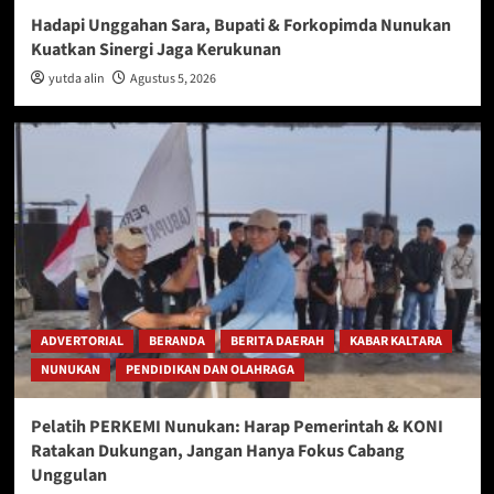
Hadapi Unggahan Sara, Bupati & Forkopimda Nunukan
Kuatkan Sinergi Jaga Kerukunan
yutda alin
Agustus 5, 2026
ADVERTORIAL
BERANDA
BERITA DAERAH
KABAR KALTARA
NUNUKAN
PENDIDIKAN DAN OLAHRAGA
Pelatih PERKEMI Nunukan: Harap Pemerintah & KONI
Ratakan Dukungan, Jangan Hanya Fokus Cabang
Unggulan