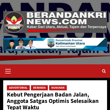
Skip
to
content
Primary
Menu
ADVERTORIAL
BERANDA
NUNUKAN
Kebut Pengerjaan Badan Jalan,
Anggota Satgas Optimis Selesaikan
Tepat Waktu