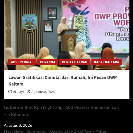
ADVERTORIAL
BERANDA
BERITA DAERAH
KABAR KALTARA
Lawan Gratifikasi Dimulai dari Rumah, Ini Pesan DWP
Kaltara
AL Layli
Agustus 8, 2026
Gubernur Ikut Run Night Slipi, 600 Peserta Ramaikan Lari
7,5 Kilometer
Agustus 8, 2026
Usai Natal Oikumene, Wagub Ajak ASN Terus Tebar