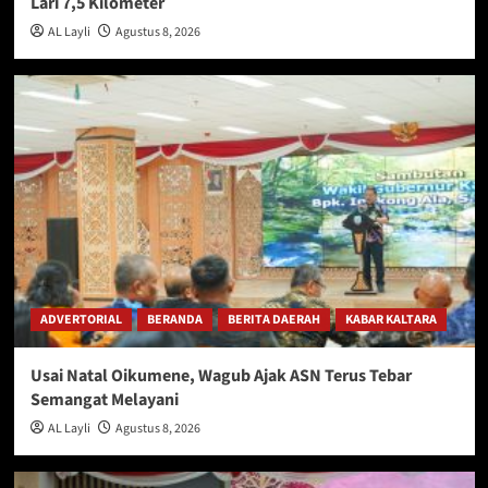
Lari 7,5 Kilometer
AL Layli
Agustus 8, 2026
ADVERTORIAL
BERANDA
BERITA DAERAH
KABAR KALTARA
Usai Natal Oikumene, Wagub Ajak ASN Terus Tebar
Semangat Melayani
AL Layli
Agustus 8, 2026