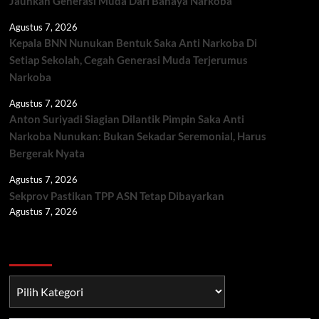
Jauhkan Generasi Muda Dari Bahaya Narkoba
Agustus 7, 2026
Kepala BNN Nunukan Bentuk Saka Anti Narkoba Di
Setiap Sekolah, Cegah Generasi Muda Terjerumus
Narkoba
Agustus 7, 2026
Anton Suriyadi Siagian Dilantik Pimpin Saka Anti
Narkoba Nunukan: Bukan Sekadar Seremonial, Harus
Bergerak Nyata
Agustus 7, 2026
Sekprov Pastikan TPP ASN Tetap Dibayarkan
Agustus 7, 2026
Berita TNI/POLRI
Berita
TNI/POLRI