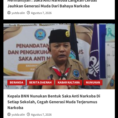
Hermansyah : Saka Anti Narkoba Langkah Cerdas
Jauhkan Generasi Muda Dari Bahaya Narkoba
yutda alin
Agustus 7, 2026
BERANDA
BERITA DAERAH
KABAR KALTARA
NUNUKAN
Kepala BNN Nunukan Bentuk Saka Anti Narkoba Di
Setiap Sekolah, Cegah Generasi Muda Terjerumus
Narkoba
yutda alin
Agustus 7, 2026