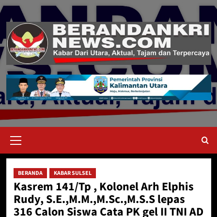
Skip
to
content
Primary
Menu
BERANDA
KABAR SULSEL
Kasrem 141/Tp , Kolonel Arh Elphis
Rudy, S.E.,M.M.,M.Sc.,M.S.S lepas
316 Calon Siswa Cata PK gel II TNI AD