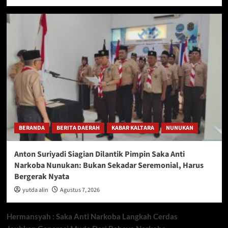
BERANDA
BERITA DAERAH
KABAR KALTARA
NUNUKAN
Anton Suriyadi Siagian Dilantik Pimpin Saka Anti
Narkoba Nunukan: Bukan Sekadar Seremonial, Harus
Bergerak Nyata
yutda alin
Agustus 7, 2026
Hermansyah : Saka Anti Narkoba Langkah Cerdas