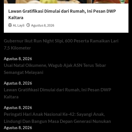
Lawan Gratifikasi Dimulai dari Rumah, Ini Pesan DWP
Kaltara
AL Layli
Agustus 8, 2026
Gubernur Ikut Run Night Slipi, 600 Peserta Ramaikan Lari
7,5 Kilometer
Agustus 8, 2026
Usai Natal Oikumene, Wagub Ajak ASN Terus Tebar
Semangat Melayani
Agustus 8, 2026
Lawan Gratifikasi Dimulai dari Rumah, Ini Pesan DWP
Kaltara
Agustus 8, 2026
Peringati Hari Anak Nasional Ke-42: Sayangi Anak,
Lindungi Dan Bangun Masa Depan Generasi Nunukan
Agustus 8, 2026