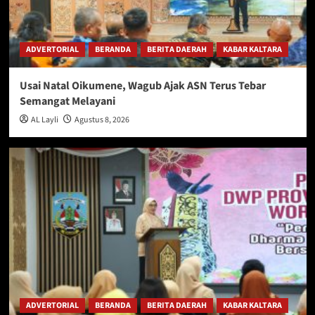
ADVERTORIAL
BERANDA
BERITA DAERAH
KABAR KALTARA
Usai Natal Oikumene, Wagub Ajak ASN Terus Tebar
Semangat Melayani
AL Layli
Agustus 8, 2026
ADVERTORIAL
BERANDA
BERITA DAERAH
KABAR KALTARA