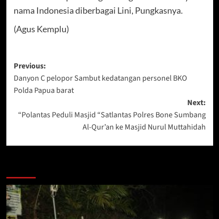
nama Indonesia diberbagai Lini, Pungkasnya.
(Agus Kemplu)
Post
Previous:
Danyon C pelopor Sambut kedatangan personel BKO
navigation
Polda Papua barat
Next:
“Polantas Peduli Masjid “Satlantas Polres Bone Sumbang
Al-Qur’an ke Masjid Nurul Muttahidah
Berita Lainnya