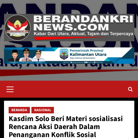
Skip
to
content
Primary
Menu
BERANDA
NASIONAL
Kasdim Solo Beri Materi sosialisasi
Rencana Aksi Daerah Dalam
Penanganan Konflik Sosial