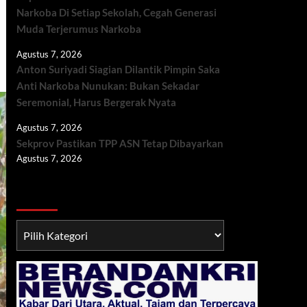
Narkoba Di Setiap Sekolah, Cegah Generasi
Muda Terjerumus Narkoba
Agustus 7, 2026
Anton Suriyadi Siagian Dilantik Pimpin Saka
Anti Narkoba Nunukan: Bukan Sekadar
Seremonial, Harus Bergerak Nyata
Agustus 7, 2026
Sekprov Pastikan TPP ASN Tetap Dibayarkan
Agustus 7, 2026
Berita TNI/POLRI
Berita
TNI/POLRI