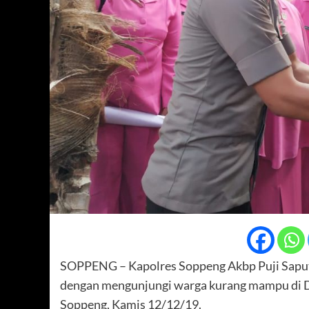
SOPPENG – Kapolres Soppeng Akbp Puji Saput
dengan mengunjungi warga kurang mampu di D
Soppeng, Kamis 12/12/19.