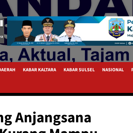
 DAERAH
KABAR KALTARA
KABAR SULSEL
NASIONAL
ng Anjangsana