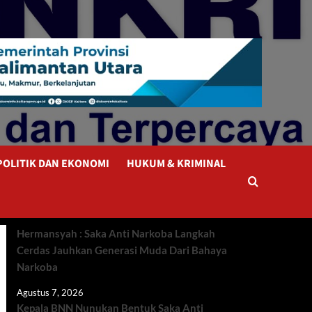
POLITIK DAN EKONOMI
HUKUM & KRIMINAL
Hermansyah : Saka Anti Narkoba Langkah
Cerdas Jauhkan Generasi Muda Dari Bahaya
Narkoba
Agustus 7, 2026
Kepala BNN Nunukan Bentuk Saka Anti