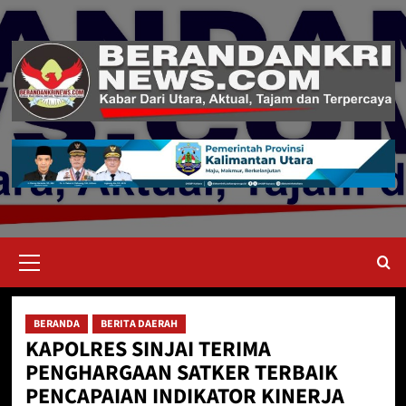
Skip
to
content
Primary
Menu
BERANDA
BERITA DAERAH
KAPOLRES SINJAI TERIMA
PENGHARGAAN SATKER TERBAIK
PENCAPAIAN INDIKATOR KINERJA