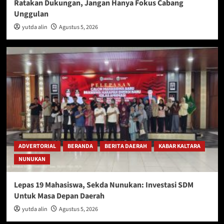
Ratakan Dukungan, Jangan Hanya Fokus Cabang
Unggulan
yutda alin
Agustus 5, 2026
ADVERTORIAL
BERANDA
BERITA DAERAH
KABAR KALTARA
NUNUKAN
Lepas 19 Mahasiswa, Sekda Nunukan: Investasi SDM
Untuk Masa Depan Daerah
yutda alin
Agustus 5, 2026