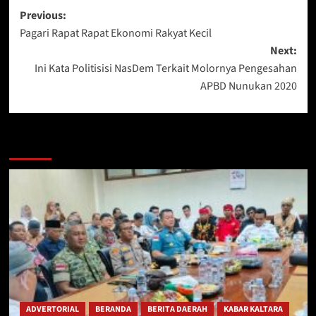
Post
Previous:
Pagari Rapat Rapat Ekonomi Rakyat Kecil
navigation
Next:
Ini Kata Politisisi NasDem Terkait Molornya Pengesahan
APBD Nunukan 2020
Berita Lainnya
ADVERTORIAL
BERANDA
BERITA DAERAH
KABAR KALTARA