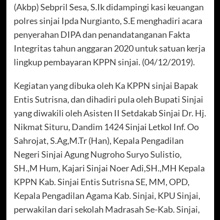
(Akbp) Sebpril Sesa, S.Ik didampingi kasi keuangan
polres sinjai Ipda Nurgianto, S.E menghadiri acara
penyerahan DIPA dan penandatanganan Fakta
Integritas tahun anggaran 2020 untuk satuan kerja
lingkup pembayaran KPPN sinjai. (04/12/2019).
Kegiatan yang dibuka oleh Ka KPPN sinjai Bapak
Entis Sutrisna, dan dihadiri pula oleh Bupati Sinjai
yang diwakili oleh Asisten II Setdakab Sinjai Dr. Hj.
Nikmat Situru, Dandim 1424 Sinjai Letkol Inf. Oo
Sahrojat, S.Ag,M.Tr (Han), Kepala Pengadilan
Negeri Sinjai Agung Nugroho Suryo Sulistio,
SH.,M Hum, Kajari Sinjai Noer Adi,SH.,MH Kepala
KPPN Kab. Sinjai Entis Sutrisna SE, MM, OPD,
Kepala Pengadilan Agama Kab. Sinjai, KPU Sinjai,
perwakilan dari sekolah Madrasah Se-Kab. Sinjai,