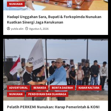
NUNUKAN
Hadapi Unggahan Sara, Bupati & Forkopimda Nunukan
Kuatkan Sinergi Jaga Kerukunan
yutda alin
Agustus 5, 2026
ADVERTORIAL
BERANDA
BERITA DAERAH
KABAR KALTARA
NUNUKAN
PENDIDIKAN DAN OLAHRAGA
Pelatih PERKEMI Nunukan: Harap Pemerintah & KONI