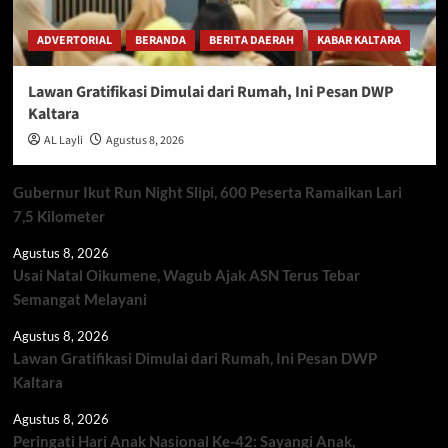
ADVERTORIAL
BERANDA
BERITA DAERAH
KABAR KALTARA
Lawan Gratifikasi Dimulai dari Rumah, Ini Pesan DWP
Kaltara
AL Layli
Agustus 8, 2026
Gubernur Ikut Run Night Slipi, 600 Peserta Ramaikan Lari
7,5 Kilometer
Agustus 8, 2026
Usai Natal Oikumene, Wagub Ajak ASN Terus Tebar
Semangat Melayani
Agustus 8, 2026
Lawan Gratifikasi Dimulai dari Rumah, Ini Pesan DWP
Kaltara
Agustus 8, 2026
Peringati Hari Anak Nasional Ke-42: Sayangi Anak,