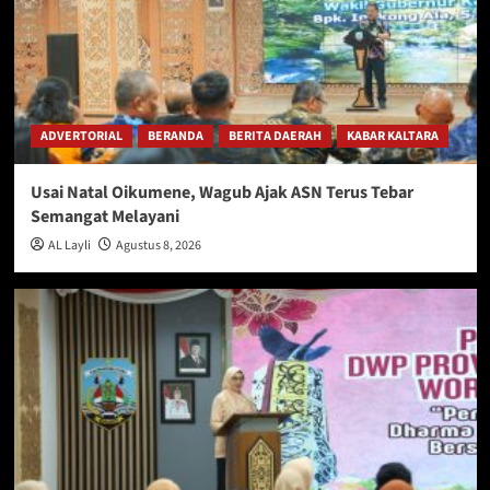
ADVERTORIAL
BERANDA
BERITA DAERAH
KABAR KALTARA
Usai Natal Oikumene, Wagub Ajak ASN Terus Tebar
Semangat Melayani
AL Layli
Agustus 8, 2026