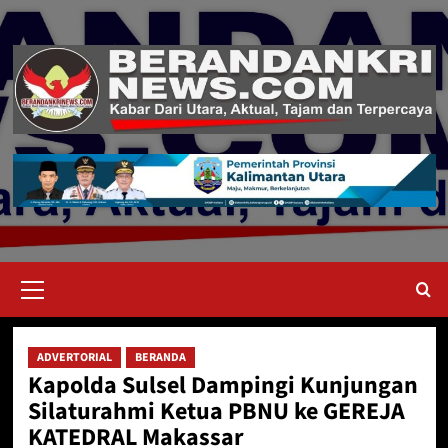
Skip
to
content
Primary
Menu
ADVERTORIAL
BERANDA
Kapolda Sulsel Dampingi Kunjungan
Silaturahmi Ketua PBNU ke GEREJA
KATEDRAL Makassar