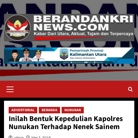
Skip
to
content
Primary
Menu
ADVERTORIAL
BERANDA
NUNUKAN
Inilah Bentuk Kepedulian Kapolres
Nunukan Terhadap Nenek Sainem
admin
Mei 3, 2019