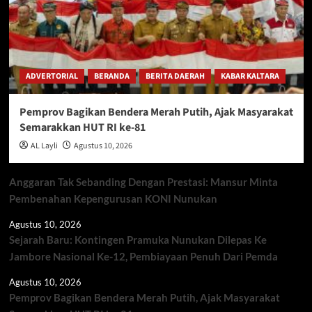
ADVERTORIAL
BERANDA
BERITA DAERAH
KABAR KALTARA
Pemprov Bagikan Bendera Merah Putih, Ajak Masyarakat
Semarakkan HUT RI ke-81
AL Layli
Agustus 10, 2026
Anggaran Tak Sebanding Dengan Prestasi: Mansur Minta
Pembenahan Kepengurusan KONI Nunukan
Agustus 10, 2026
Sejarah Baru: Kontingen Pramuka Nunukan Dilepas Ke
Jambore Nasional Ke-12, Pembiayaan Penuh Dari Pemda
Agustus 10, 2026
Pemprov Bagikan Bendera Merah Putih, Ajak Masyarakat