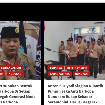
BERITA DAERAH
BERANDA
BERITA DAERAH
ARA
NUNUKAN
KABAR KALTARA
NUNUKAN
N Nunukan Bentuk
Anton Suriyadi Siagian Dilantik
Narkoba Di Setiap
Pimpin Saka Anti Narkoba
Cegah Generasi Muda
Nunukan: Bukan Sekadar
s Narkoba
Seremonial, Harus Bergerak