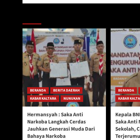
Berita Lainnya
BERANDA
BERITA DAERAH
BERANDA
KABAR KALTARA
NUNUKAN
KABAR KALT
Hermansyah : Saka Anti
Kepala BN
Narkoba Langkah Cerdas
Saka Anti 
Jauhkan Generasi Muda Dari
Sekolah, 
Bahaya Narkoba
Terjerumu