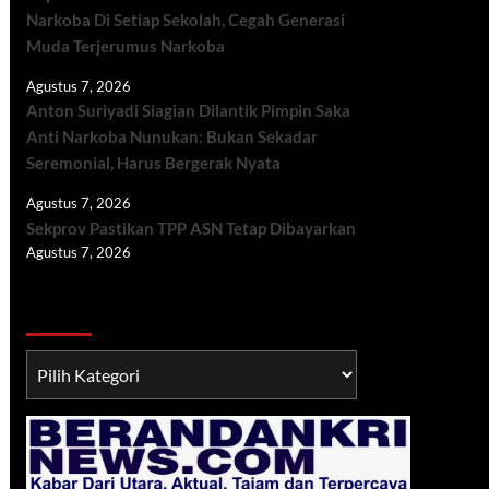
Narkoba Di Setiap Sekolah, Cegah Generasi
Muda Terjerumus Narkoba
Agustus 7, 2026
Anton Suriyadi Siagian Dilantik Pimpin Saka
Anti Narkoba Nunukan: Bukan Sekadar
Seremonial, Harus Bergerak Nyata
Agustus 7, 2026
Sekprov Pastikan TPP ASN Tetap Dibayarkan
Agustus 7, 2026
Berita TNI/POLRI
Berita
TNI/POLRI