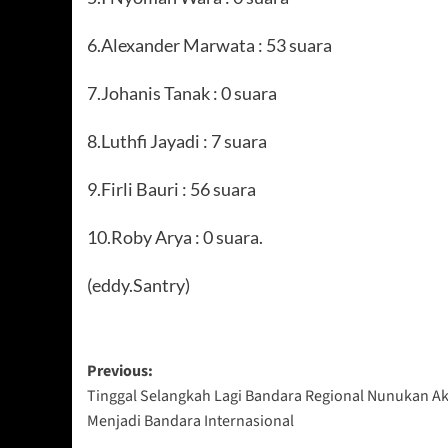
6.Alexander Marwata : 53 suara
7.Johanis Tanak : 0 suara
8.Luthfi Jayadi : 7 suara
9.Firli Bauri : 56 suara
10.Roby Arya : 0 suara.
(eddy.Santry)
Post
Previous:
Tinggal Selangkah Lagi Bandara Regional Nunukan A
navigation
Menjadi Bandara Internasional