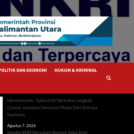
POLITIK DAN EKONOMI
HUKUM & KRIMINAL
Hermansyah : Saka Anti Narkoba Langkah
Cerdas Jauhkan Generasi Muda Dari Bahaya
Narkoba
Agustus 7, 2026
Kepala BNN Nunukan Bentuk Saka Anti