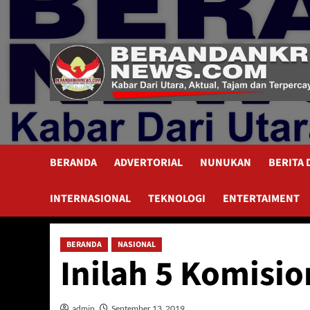
Skip
to
content
BERANDA
ADVERTORIAL
NUNUKAN
BERITA
INTERNASIONAL
TEKNOLOGI
ENTERTAIMENT
BERANDA
NASIONAL
Inilah 5 Komisi
admin
September 13, 2019