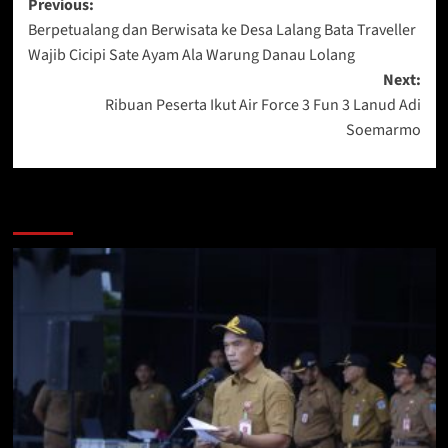
Post
Previous:
Berpetualang dan Berwisata ke Desa Lalang Bata Traveller
navigation
Wajib Cicipi Sate Ayam Ala Warung Danau Lolang
Next:
Ribuan Peserta Ikut Air Force 3 Fun 3 Lanud Adi
Soemarmo
Berita Lainnya