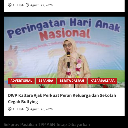
AL Layli
Agustus 7, 2026
ADVERTORIAL
BERANDA
BERITA DAERAH
KABAR KALTARA
DWP Kaltara Ajak Perkuat Peran Keluarga dan Sekolah
Cegah Bullying
AL Layli
Agustus 6, 2026
Sekprov Pastikan TPP ASN Tetap Dibayarkan