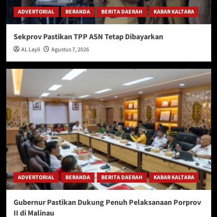
ADVERTORIAL
BERANDA
BERITA DAERAH
KABAR KALTARA
Sekprov Pastikan TPP ASN Tetap Dibayarkan
AL Layli
Agustus 7, 2026
ADVERTORIAL
BERANDA
BERITA DAERAH
KABAR KALTARA
Gubernur Pastikan Dukung Penuh Pelaksanaan Porprov
II di Malinau