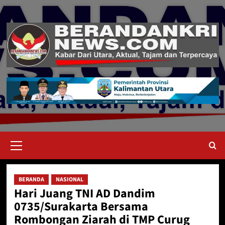
Skip
to
content
Primary
Menu
BERANDA
NASIONAL
Hari Juang TNI AD Dandim
0735/Surakarta Bersama
Rombongan Ziarah di TMP Curug