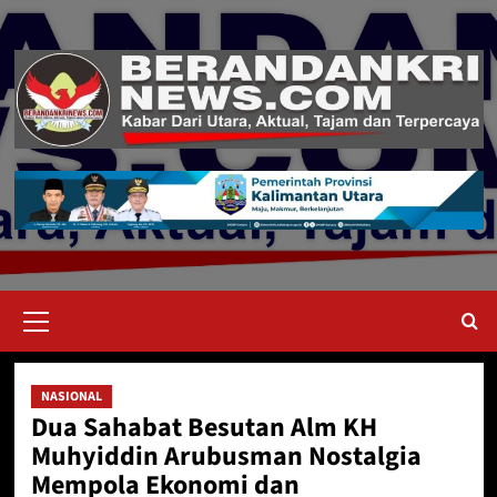
Skip
to
content
Primary
Menu
NASIONAL
Dua Sahabat Besutan Alm KH
Muhyiddin Arubusman Nostalgia
Mempola Ekonomi dan