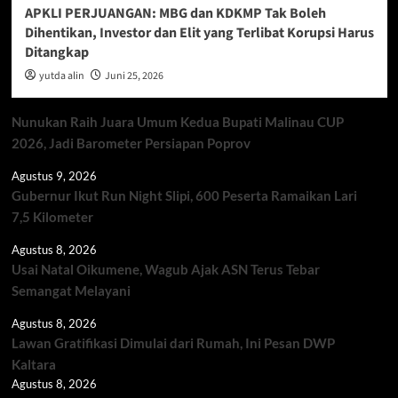
APKLI PERJUANGAN: MBG dan KDKMP Tak Boleh
Dihentikan, Investor dan Elit yang Terlibat Korupsi Harus
Ditangkap
yutda alin
Juni 25, 2026
Nunukan Raih Juara Umum Kedua Bupati Malinau CUP
2026, Jadi Barometer Persiapan Poprov
Agustus 9, 2026
Gubernur Ikut Run Night Slipi, 600 Peserta Ramaikan Lari
7,5 Kilometer
Agustus 8, 2026
Usai Natal Oikumene, Wagub Ajak ASN Terus Tebar
Semangat Melayani
Agustus 8, 2026
Lawan Gratifikasi Dimulai dari Rumah, Ini Pesan DWP
Kaltara
Agustus 8, 2026