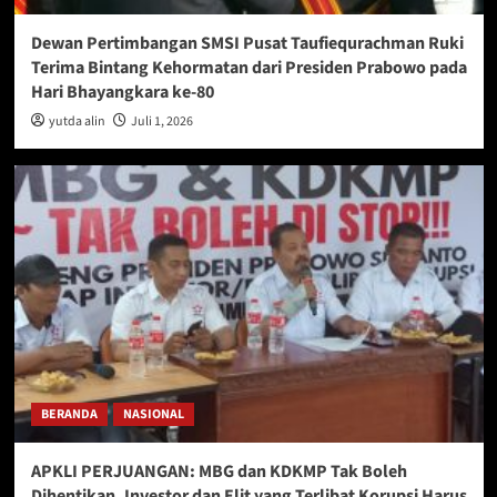
Dewan Pertimbangan SMSI Pusat Taufiequrachman Ruki
Terima Bintang Kehormatan dari Presiden Prabowo pada
Hari Bhayangkara ke-80
yutda alin
Juli 1, 2026
BERANDA
NASIONAL
APKLI PERJUANGAN: MBG dan KDKMP Tak Boleh
Dihentikan, Investor dan Elit yang Terlibat Korupsi Harus