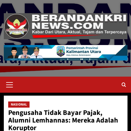
Skip
to
content
Primary
Menu
NASIONAL
Pengusaha Tidak Bayar Pajak,
Alumni Lemhannas: Mereka Adalah
Koruptor