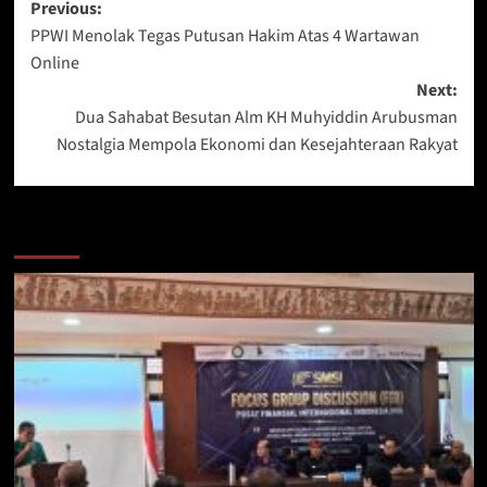
Post
Previous:
PPWI Menolak Tegas Putusan Hakim Atas 4 Wartawan
navigation
Online
Next:
Dua Sahabat Besutan Alm KH Muhyiddin Arubusman
Nostalgia Mempola Ekonomi dan Kesejahteraan Rakyat
Berita Lainnya