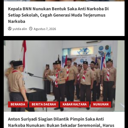
Kepala BNN Nunukan Bentuk Saka Anti Narkoba Di
Setiap Sekolah, Cegah Generasi Muda Terjerumus
Narkoba
yutda alin
Agustus 7, 2026
BERANDA
BERITA DAERAH
KABAR KALTARA
NUNUKAN
Anton Suriyadi Siagian Dilantik Pimpin Saka Anti
Narkoba Nunukan: Bukan Sekadar Seremonial, Harus