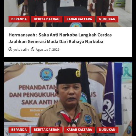
BERANDA
BERITA DAERAH
KABAR KALTARA
NUNUKAN
Hermansyah : Saka Anti Narkoba Langkah Cerdas
Jauhkan Generasi Muda Dari Bahaya Narkoba
yutda alin
Agustus 7, 2026
BERANDA
BERITA DAERAH
KABAR KALTARA
NUNUKAN