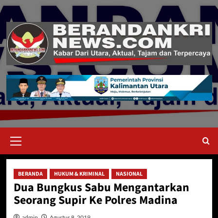
Skip
to
content
Primary
Menu
BERANDA
HUKUM & KRIMINAL
NASIONAL
Dua Bungkus Sabu Mengantarkan
Seorang Supir Ke Polres Madina
admin
Agustus 8, 2019