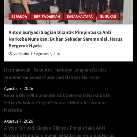
BERANDA
BERITA DAERAH
KABAR KALTARA
NUNUKAN
Anton Suriyadi Siagian Dilantik Pimpin Saka Anti
Narkoba Nunukan: Bukan Sekadar Seremonial, Harus
Bergerak Nyata
yutda alin
Agustus 7, 2026
Hermansyah : Saka Anti Narkoba Langkah Cerdas
Jauhkan Generasi Muda Dari Bahaya Narkoba
Agustus 7, 2026
Kepala BNN Nunukan Bentuk Saka Anti Narkoba Di
Setiap Sekolah, Cegah Generasi Muda Terjerumus
Narkoba
Agustus 7, 2026
Anton Suriyadi Siagian Dilantik Pimpin Saka Anti
Narkoba Nunukan: Bukan Sekadar Seremonial, Harus