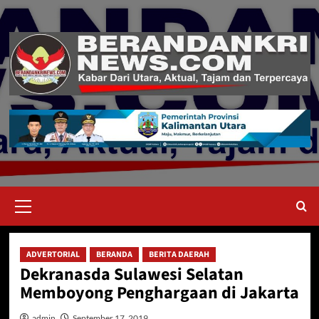
Skip
to
content
Primary
Menu
ADVERTORIAL
BERANDA
BERITA DAERAH
Dekranasda Sulawesi Selatan
Memboyong Penghargaan di Jakarta
admin
September 17, 2019