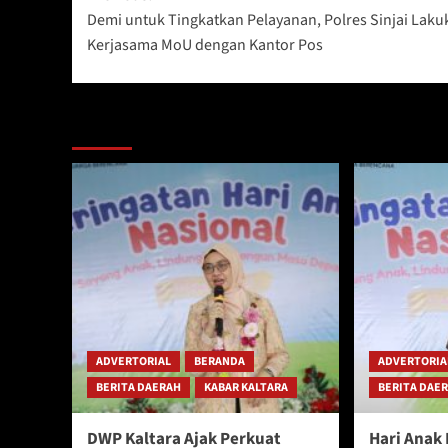
Demi untuk Tingkatkan Pelayanan, Polres Sinjai Laku
navigation
Kerjasama MoU dengan Kantor Pos
Berita Lainnya
ADVERTORIAL
BERANDA
ADVERTORIA
BERITA DAERAH
KABAR KALTARA
BERITA DAE
DWP Kaltara Ajak Perkuat
Hari Anak