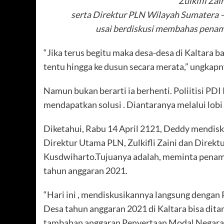
Zulkifli Zai
serta Direktur PLN Wilayah Sumatera – 
usai berdiskusi membahas penamba
“Jika terus begitu maka desa-desa di Kaltara bar
tentu hingga ke dusun secara merata,” ungkapn
Namun bukan berarti ia berhenti. Poliitisi PD
mendapatkan solusi . Diantaranya melalui lobi
Diketahui, Rabu 14 April 2121, Deddy mendisk
Direktur Utama PLN, Zulkifli Zaini dan Dire
Kusdwiharto.Tujuanya adalah, meminta penamb
tahun anggaran 2021.
“Hari ini , mendiskusikannya langsung dengan 
Desa tahun anggaran 2021 di Kaltara bisa di
tambahan anggaran Penyertaan Modal Negara 