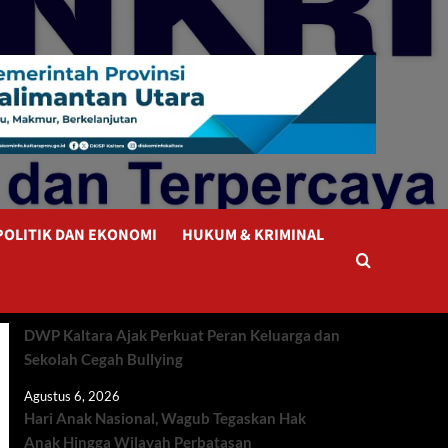
POLITIK DAN EKONOMI
HUKUM & KRIMINAL
DWP Kaltara Ajak Perkuat Peran Keluarga dan
Sekolah Cegah Bullying
Agustus 6, 2026
Hari Anak Nasional, Wagub Tegaskan Hak
Anak Hingga Wilayah Perbatasan