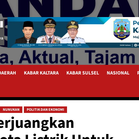
 DAERAH
KABAR KALTARA
KABAR SULSEL
NASIONAL
NUNUKAN
POLITIK DAN EKONOMI
erjuangkan