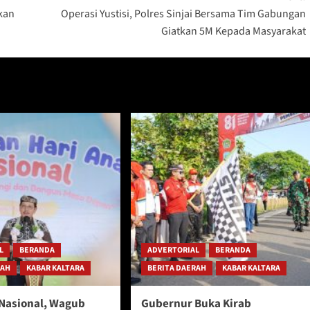
kan
Operasi Yustisi, Polres Sinjai Bersama Tim Gabungan
Giatkan 5M Kepada Masyarakat
L
BERANDA
ADVERTORIAL
BERANDA
RAH
KABAR KALTARA
BERITA DAERAH
KABAR KALTARA
 Nasional, Wagub
Gubernur Buka Kirab