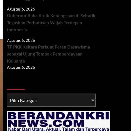
Agustus 6, 2026
Gubernur Buka Kirab Kebangsaan di Sebatik,
Tegaskan Perbatasan Wajah Terdepan
Indonesia
Agustus 6, 2026
TP PKK Kaltara Perkuat Peran Dasawisma
sebagai Ujung Tombak Pemberdayaan
Keluarga
Agustus 6, 2026
Berita TNI/POLRI
Berita
TNI/POLRI