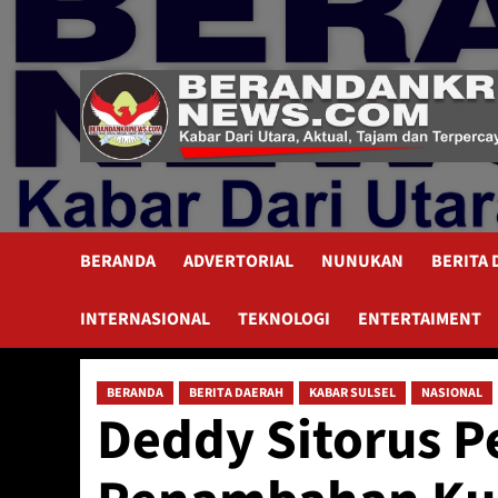
Skip
to
content
BERANDA
ADVERTORIAL
NUNUKAN
BERITA
INTERNASIONAL
TEKNOLOGI
ENTERTAIMENT
BERANDA
BERITA DAERAH
KABAR SULSEL
NASIONAL
Deddy Sitorus P