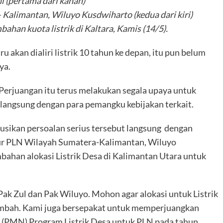
ni (pertama dari kanan)
Kalimantan, Wiluyo Kusdwiharto (kedua dari kiri)
han kuota listrik di Kaltara, Kamis (14/5).
u akan dialiri listrik 10 tahun ke depan, itu pun belum
ya.
I Perjuangan itu terus melakukan segala upaya untuk
 langsung dengan para pemangku kebijakan terkait.
usikan persoalan serius tersebut langsung dengan
ktur PLN Wilayah Sumatera-Kalimantan, Wiluyo
ahan alokasi Listrik Desa di Kalimantan Utara untuk
Pak Zul dan Pak Wiluyo. Mohon agar alokasi untuk Listrik
tambah. Kami juga bersepakat untuk memperjuangkan
(PMN) Program Listrik Desa untuk PLN pada tahun