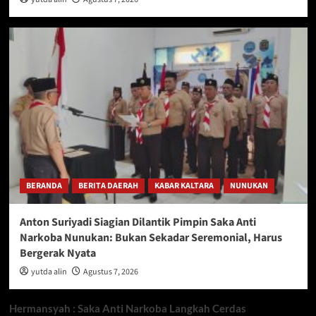
BERANDA
BERITA DAERAH
KABAR KALTARA
NUNUKAN
Anton Suriyadi Siagian Dilantik Pimpin Saka Anti
Narkoba Nunukan: Bukan Sekadar Seremonial, Harus
Bergerak Nyata
yutda alin
Agustus 7, 2026
Hermansyah : Saka Anti Narkoba Langkah Cerdas