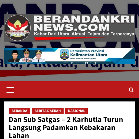
Skip
to
content
Primary
Menu
BERANDA
BERITA DAERAH
NASIONAL
Dan Sub Satgas – 2 Karhutla Turun
Langsung Padamkan Kebakaran
Lahan