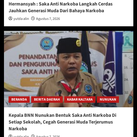
Hermansyah : Saka Anti Narkoba Langkah Cerdas
Jauhkan Generasi Muda Dari Bahaya Narkoba
yutda alin
Agustus 7, 2026
BERANDA
BERITA DAERAH
KABAR KALTARA
NUNUKAN
Kepala BNN Nunukan Bentuk Saka Anti Narkoba Di
Setiap Sekolah, Cegah Generasi Muda Terjerumus
Narkoba
yutda alin
Agustus 7, 2026