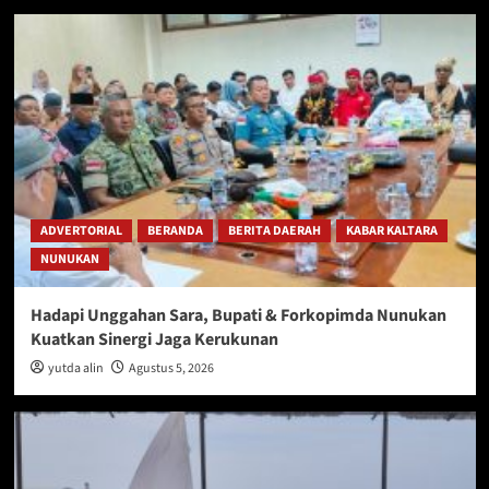
ADVERTORIAL
BERANDA
BERITA DAERAH
KABAR KALTARA
NUNUKAN
Hadapi Unggahan Sara, Bupati & Forkopimda Nunukan
Kuatkan Sinergi Jaga Kerukunan
yutda alin
Agustus 5, 2026