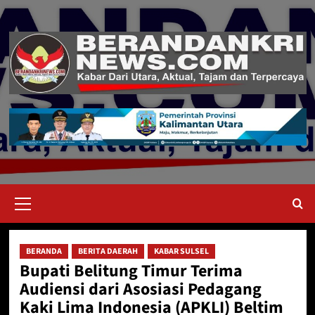
Skip
to
content
Primary
Menu
BERANDA
BERITA DAERAH
KABAR SULSEL
Bupati Belitung Timur Terima
Audiensi dari Asosiasi Pedagang
Kaki Lima Indonesia (APKLI) Beltim