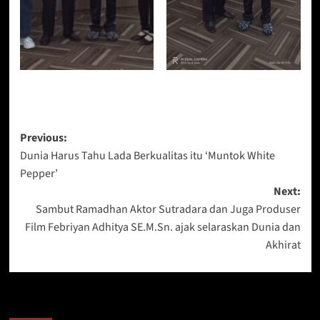
Post
Previous:
Dunia Harus Tahu Lada Berkualitas itu ‘Muntok White
navigation
Pepper’
Next:
Sambut Ramadhan Aktor Sutradara dan Juga Produser
Film Febriyan Adhitya SE.M.Sn. ajak selaraskan Dunia dan
Akhirat
Berita Lainnya