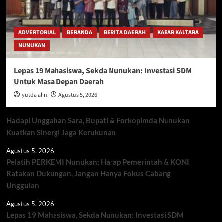
ADVERTORIAL
BERANDA
BERITA DAERAH
KABAR KALTARA
NUNUKAN
Lepas 19 Mahasiswa, Sekda Nunukan: Investasi SDM
Untuk Masa Depan Daerah
yutda alin
Agustus 5, 2026
Hadapi Unggahan Sara, Bupati & Forkopimda Nunukan
Kuatkan Sinergi Jaga Kerukunan
Agustus 5, 2026
Pelatih PERKEMI Nunukan: Harap Pemerintah & KONI
Ratakan Dukungan, Jangan Hanya Fokus Cabang
Unggulan
Agustus 5, 2026
Lepas 19 Mahasiswa, Sekda Nunukan: Investasi SDM