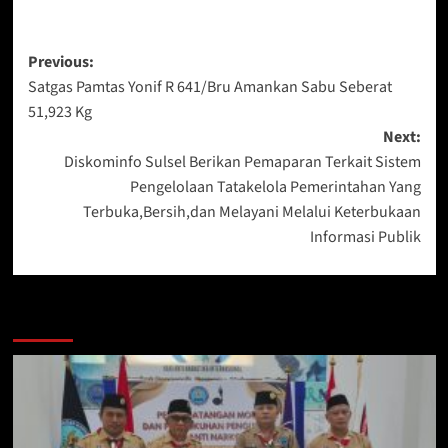
Post
Previous:
Satgas Pamtas Yonif R 641/Bru Amankan Sabu Seberat
navigation
51,923 Kg
Next:
Diskominfo Sulsel Berikan Pemaparan Terkait Sistem
Pengelolaan Tatakelola Pemerintahan Yang
Terbuka,Bersih,dan Melayani Melalui Keterbukaan
Informasi Publik
Berita Lainnya