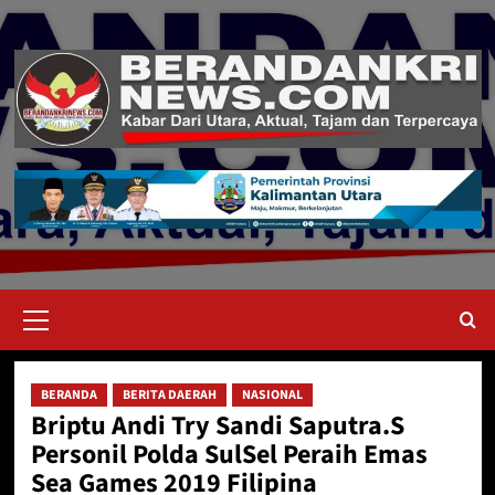
Skip
to
content
Primary
Menu
BERANDA
BERITA DAERAH
NASIONAL
Briptu Andi Try Sandi Saputra.S
Personil Polda SulSel Peraih Emas
Sea Games 2019 Filipina