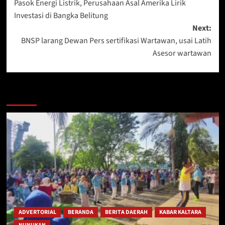
Pasok Energi Listrik, Perusahaan Asal Amerika Lirik
navigation
Investasi di Bangka Belitung
Next:
BNSP larang Dewan Pers sertifikasi Wartawan, usai Latih
Asesor wartawan
Berita Lainnya
ADVERTORIAL
BERANDA
BERITA DAERAH
KABAR KALTARA