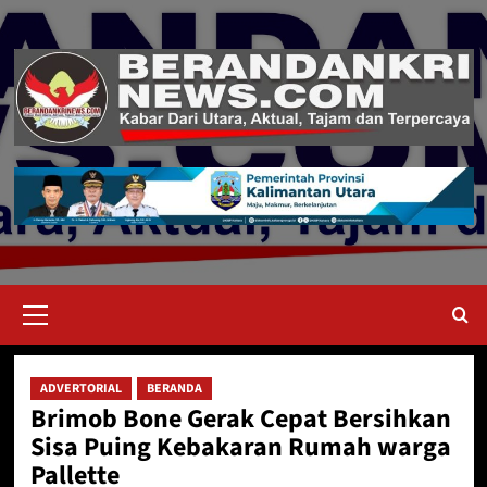
Skip
to
content
Primary
Menu
ADVERTORIAL
BERANDA
Brimob Bone Gerak Cepat Bersihkan
Sisa Puing Kebakaran Rumah warga
Pallette