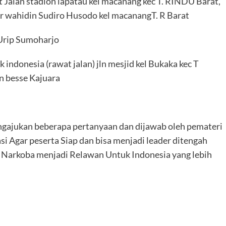
alan stadion lapatau kel macanang kec T. RINDU Barat,
r wahidin Sudiro Husodo kel macanangT. R Barat
 Urip Sumoharjo
ndonesia (rawat jalan) jln mesjid kel Bukaka kec T
 besse Kajuara
engajukan beberapa pertanyaan dan dijawab oleh pemateri
asi Agar peserta Siap dan bisa menjadi leader ditengah
Narkoba menjadi Relawan Untuk Indonesia yang lebih