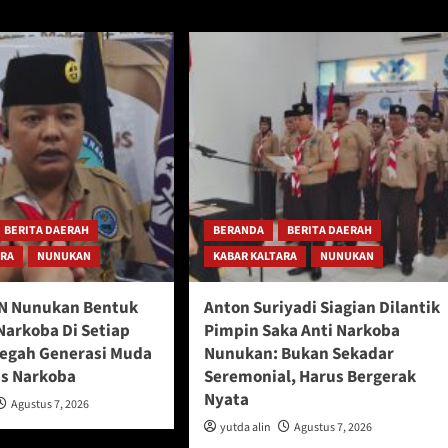
BERITA DAERAH
BERANDA
BERITA DAERAH
ARA
NUNUKAN
KABAR KALTARA
NUNUKAN
N Nunukan Bentuk
Anton Suriyadi Siagian Dilantik
Narkoba Di Setiap
Pimpin Saka Anti Narkoba
Cegah Generasi Muda
Nunukan: Bukan Sekadar
s Narkoba
Seremonial, Harus Bergerak
Nyata
Agustus 7, 2026
yutda alin
Agustus 7, 2026