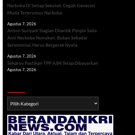
Narkoba Di Setiap Sekolah, Cegah Generasi
Muda Terjerumus Narkoba
Agustus 7, 2026
Anton Suriyadi Siagian Dilantik Pimpin Saka
Anti Narkoba Nunukan: Bukan Sekadar
Seremonial, Harus Bergerak Nyata
Agustus 7, 2026
Sekprov Pastikan TPP ASN Tetap Dibayarkan
Agustus 7, 2026
Berita TNI/POLRI
Berita
TNI/POLRI