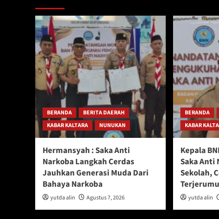
BERANDA
BERITA DAERAH
BERANDA
KABAR KALTARA
NUNUKAN
KABAR KALT
Hermansyah : Saka Anti
Kepala BN
Narkoba Langkah Cerdas
Saka Anti 
Jauhkan Generasi Muda Dari
Sekolah, 
Bahaya Narkoba
Terjerumu
yutda alin
Agustus 7, 2026
yutda alin