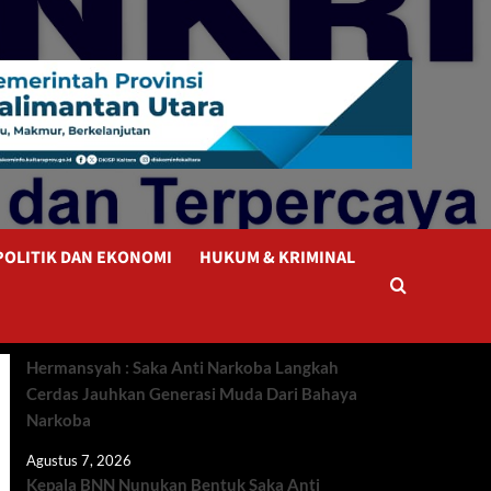
POLITIK DAN EKONOMI
HUKUM & KRIMINAL
Hermansyah : Saka Anti Narkoba Langkah
Cerdas Jauhkan Generasi Muda Dari Bahaya
Narkoba
Agustus 7, 2026
Kepala BNN Nunukan Bentuk Saka Anti