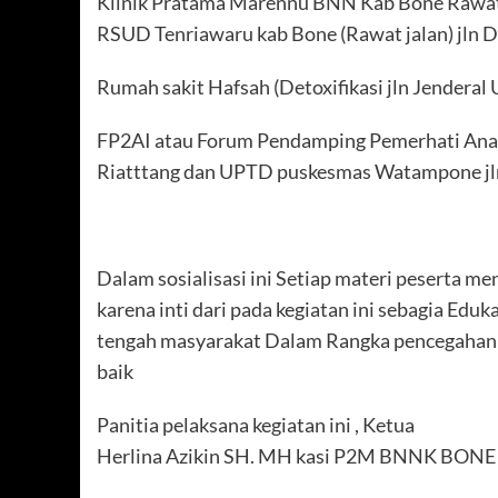
Klinik Pratama Marennu BNN Kab Bone Rawat J
RSUD Tenriawaru kab Bone (Rawat jalan) jln D
Rumah sakit Hafsah (Detoxifikasi jln Jenderal
FP2AI atau Forum Pendamping Pemerhati Anak i
Riatttang dan UPTD puskesmas Watampone jln
Dalam sosialisasi ini Setiap materi peserta m
karena inti dari pada kegiatan ini sebagia Eduk
tengah masyarakat Dalam Rangka pencegahan 
baik
Panitia pelaksana kegiatan ini , Ketua
Herlina Azikin SH. MH kasi P2M BNNK BONE