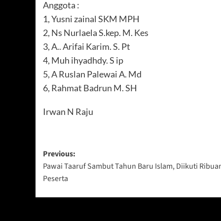
Anggota :
1, Yusni zainal SKM MPH
2, Ns Nurlaela S.kep. M. Kes
3, A.. Arifai Karim. S. Pt
4, Muh ihyadhdy. S ip
5, A Ruslan Palewai A. Md
6, Rahmat Badrun M. SH
Irwan N Raju
Post
Previous:
Pawai Taaruf Sambut Tahun Baru Islam, Diikuti Ribua
navigation
Peserta
Berita Lainnya