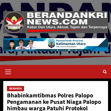
Skip
to
content
Primary
Menu
BERANDA
Bhabinkamtibmas Polres Palopo
Pengamanan ke Pusat Niaga Palopo
himbau warga Patuhi Protokol