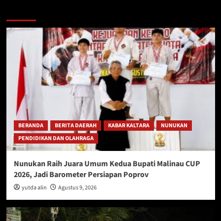
Berita Lainnya
BERANDA
BERITA DAERAH
KABAR KALTARA
NUNUKAN
PENDIDIKAN DAN OLAHRAGA
Nunukan Raih Juara Umum Kedua Bupati Malinau CUP
2026, Jadi Barometer Persiapan Poprov
yutda alin
Agustus 9, 2026