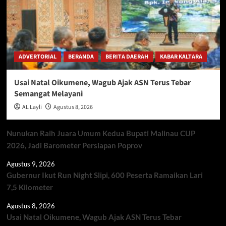
ADVERTORIAL
BERANDA
BERITA DAERAH
KABAR KALTARA
Usai Natal Oikumene, Wagub Ajak ASN Terus Tebar
Semangat Melayani
AL Layli
Agustus 8, 2026
Nunukan Raih Juara Umum Kedua Bupati Malinau CUP
2026, Jadi Barometer Persiapan Poprov
Agustus 9, 2026
Gubernur Ikut Run Night Slipi, 600 Peserta Ramaikan Lari
7,5 Kilometer
Agustus 8, 2026
Usai Natal Oikumene, Wagub Ajak ASN Terus Tebar