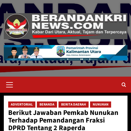
Skip
to
content
Primary
Menu
ADVERTORIAL
BERANDA
BERITA DAERAH
NUNUKAN
Berikut Jawaban Pemkab Nunukan
Terhadap Pemandangan Fraksi
DPRD Tentang 2 Raperda