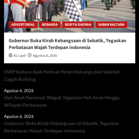
ADVERTORIAL
BERANDA
BERITA DAERAH
KABAR KALTARA
Gubernur Buka Kirab Kebangsaan di Sebatik, Tegaskan
Perbatasan Wajah Terdepan Indonesia
AL Layli
Agustus 6, 2026
DWP Kaltara Ajak Perkuat Peran Keluarga dan Sekolah
Cegah Bullying
Agustus 6, 2026
Hari Anak Nasional, Wagub Tegaskan Hak Anak Hingga
Wilayah Perbatasan
Agustus 6, 2026
Gubernur Buka Kirab Kebangsaan di Sebatik, Tegaskan
Perbatasan Wajah Terdepan Indonesia