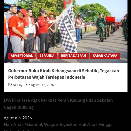
ADVERTORIAL
BERANDA
BERITA DAERAH
KABAR KALTARA
Gubernur Buka Kirab Kebangsaan di Sebatik, Tegaskan
Perbatasan Wajah Terdepan Indonesia
AL Layli
Agustus 6, 2026
DWP Kaltara Ajak Perkuat Peran Keluarga dan Sekolah
Cegah Bullying
Agustus 6, 2026
Hari Anak Nasional, Wagub Tegaskan Hak Anak Hingga