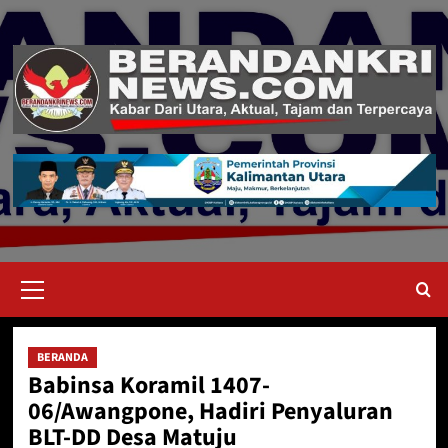
Skip
to
content
Primary
Menu
BERANDA
Babinsa Koramil 1407-
06/Awangpone, Hadiri Penyaluran
BLT-DD Desa Matuju