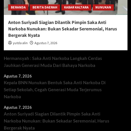
BERANDA
BERITA DAERAH
KABAR KALTARA
NUNUKAN
Anton Suriyadi Siagian Dilantik Pimpin Saka Anti
Narkoba Nunukan: Bukan Sekadar Seremonial, Harus
Bergerak Nyata
yutda alin
Agustus 7, 2026
Hermansyah : Saka Anti Narkoba Langkah Cerdas
Jauhkan Generasi Muda Dari Bahaya Narkoba
Agustus 7, 2026
Kepala BNN Nunukan Bentuk Saka Anti Narkoba Di
Setiap Sekolah, Cegah Generasi Muda Terjerumus
Narkoba
Agustus 7, 2026
Anton Suriyadi Siagian Dilantik Pimpin Saka Anti
Narkoba Nunukan: Bukan Sekadar Seremonial, Harus
Bergerak Nyata