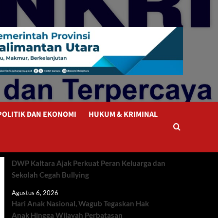
POLITIK DAN EKONOMI
HUKUM & KRIMINAL
DWP Kaltara Ajak Perkuat Peran Keluarga dan
Sekolah Cegah Bullying
Agustus 6, 2026
Hari Anak Nasional, Wagub Tegaskan Hak
Anak Hingga Wilayah Perbatasan