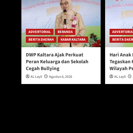
ADVERTORIAL
BERANDA
ADVERTORIA
BERITA DAERAH
KABAR KALTARA
BERITA DAE
DWP Kaltara Ajak Perkuat
Hari Anak
Peran Keluarga dan Sekolah
Tegaskan 
Cegah Bullying
Wilayah P
AL Layli
Agustus 6, 2026
AL Layli