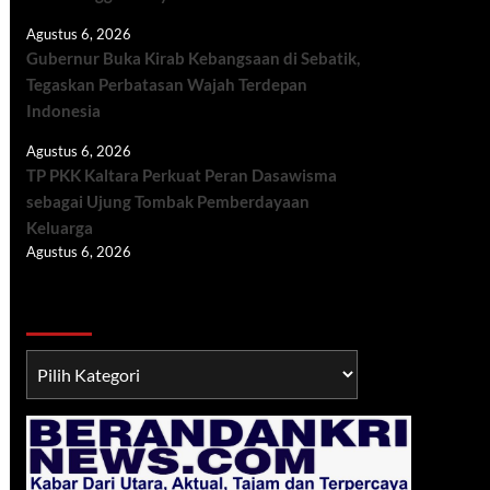
Agustus 6, 2026
Gubernur Buka Kirab Kebangsaan di Sebatik,
Tegaskan Perbatasan Wajah Terdepan
Indonesia
Agustus 6, 2026
TP PKK Kaltara Perkuat Peran Dasawisma
sebagai Ujung Tombak Pemberdayaan
Keluarga
Agustus 6, 2026
Berita TNI/POLRI
Berita
TNI/POLRI