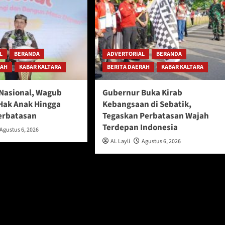
L
BERANDA
ADVERTORIAL
BERANDA
RAH
KABAR KALTARA
BERITA DAERAH
KABAR KALTARA
 Nasional, Wagub
Gubernur Buka Kirab
Hak Anak Hingga
Kebangsaan di Sebatik,
erbatasan
Tegaskan Perbatasan Wajah
Terdepan Indonesia
Agustus 6, 2026
AL Layli
Agustus 6, 2026