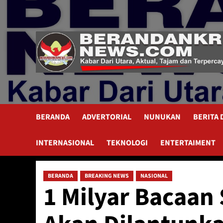
Skip
to
content
BERANDA
ADVERTORIAL
NUNUKAN
BERITA
INTERNASIONAL
TEKNOLOGI
ENTERTAIMENT
BERANDA
BREAKING NEWS
NASIONAL
1 Milyar Bacaan