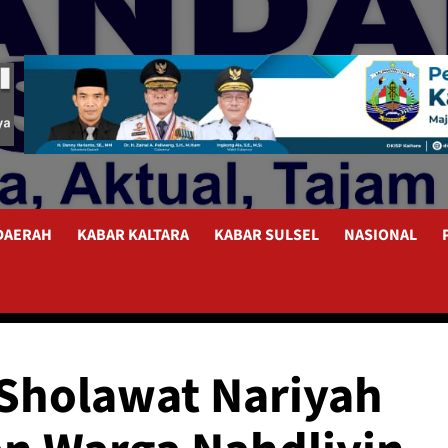
 DAERAH
KABAR KALTARA
KABAR SULSEL
NASIONAL
 Sholawat Nariyah