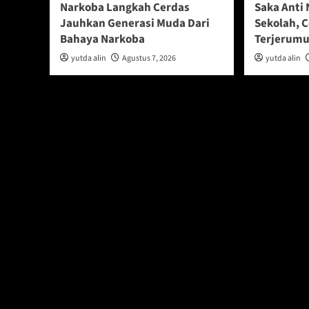
Narkoba Langkah Cerdas
Saka Anti 
Jauhkan Generasi Muda Dari
Sekolah, 
Bahaya Narkoba
Terjerumu
yutda alin
Agustus 7, 2026
yutda alin