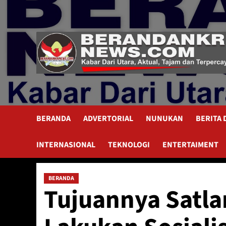
Skip
to
content
BERANDA
ADVERTORIAL
NUNUKAN
BERITA
INTERNASIONAL
TEKNOLOGI
ENTERTAIMENT
BERANDA
Tujuannya Satlan