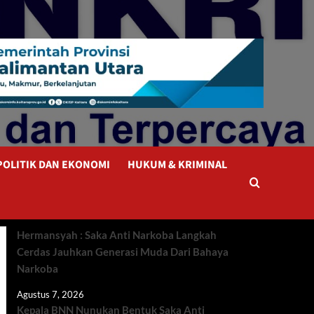
POLITIK DAN EKONOMI
HUKUM & KRIMINAL
Hermansyah : Saka Anti Narkoba Langkah
Cerdas Jauhkan Generasi Muda Dari Bahaya
Narkoba
Agustus 7, 2026
Kepala BNN Nunukan Bentuk Saka Anti