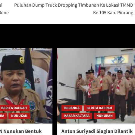
si
Puluhan Dump Truck Dropping Timbunan Ke Lokasi TMMD
 Bone
Ke 105 Kab. Pinrang
BERITA DAERAH
BERANDA
BERITA DAERAH
ARA
NUNUKAN
KABAR KALTARA
NUNUKAN
N Nunukan Bentuk
Anton Suriyadi Siagian Dilantik