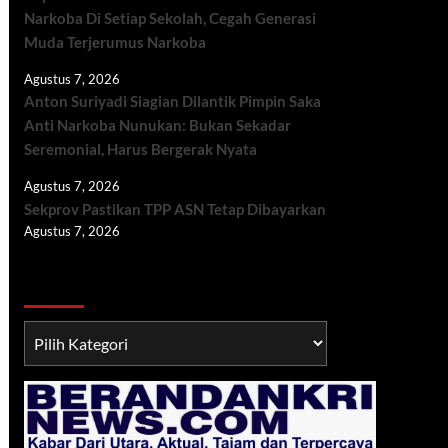
Narkoba Di Setiap Sekolah, Cegah Generasi
Muda Terjerumus Narkoba
Agustus 7, 2026
Anton Suriyadi Siagian Dilantik Pimpin Saka
Anti Narkoba Nunukan: Bukan Sekadar
Seremonial, Harus Bergerak Nyata
Agustus 7, 2026
Sekprov Pastikan TPP ASN Tetap Dibayarkan
Agustus 7, 2026
Berita TNI/POLRI
Berita
TNI/POLRI