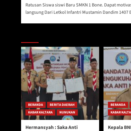
Ratusan Siswa siswi Baru SMKN 1 Bone. Dapat motiva
navigation
langsung Dari Letkol Infantri Mustamin Dandim 1407
Berita Lainnya
BERANDA
BERITA DAERAH
BERANDA
KABAR KALTARA
NUNUKAN
KABAR KALT
Hermansyah : Saka Anti
Kepala BN