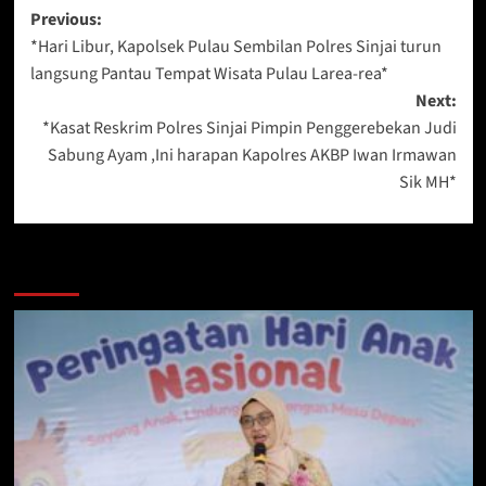
Post
Previous:
*Hari Libur, Kapolsek Pulau Sembilan Polres Sinjai turun
navigation
langsung Pantau Tempat Wisata Pulau Larea-rea*
Next:
*Kasat Reskrim Polres Sinjai Pimpin Penggerebekan Judi
Sabung Ayam ,Ini harapan Kapolres AKBP Iwan Irmawan
Sik MH*
Berita Lainnya