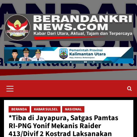
Skip
to
content
Primary
Menu
BERANDA
KABAR SULSEL
NASIONAL
*Tiba di Jayapura, Satgas Pamtas
RI-PNG Yonif Mekanis Raider
413/Divif 2 Kostrad Laksanakan