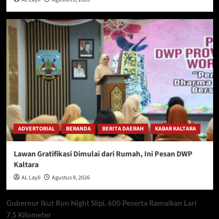
ADVERTORIAL
BERANDA
BERITA DAERAH
KABAR KALTARA
Lawan Gratifikasi Dimulai dari Rumah, Ini Pesan DWP
Kaltara
AL Layli
Agustus 8, 2026
Gubernur Ikut Run Night Slipi, 600 Peserta Ramaikan Lari
7,5 Kilometer