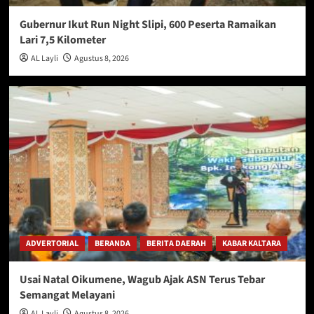
Gubernur Ikut Run Night Slipi, 600 Peserta Ramaikan
Lari 7,5 Kilometer
AL Layli
Agustus 8, 2026
ADVERTORIAL
BERANDA
BERITA DAERAH
KABAR KALTARA
Usai Natal Oikumene, Wagub Ajak ASN Terus Tebar
Semangat Melayani
AL Layli
Agustus 8, 2026