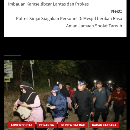
navigation
Imbauan Kamseltibcar Lantas dan Prokes
Next:
Polres Sinjai Siagakan Personel Di Mesjid berikan Rasa
Aman Jamaah Sholat Tarwih
Berita Lainnya
ADVERTORIAL
BERANDA
BERITA DAERAH
KABAR KALTARA