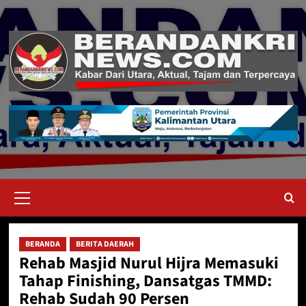
Skip
to
content
Primary
Menu
BERANDA
BERITA DAERAH
Rehab Masjid Nurul Hijra Memasuki
Tahap Finishing, Dansatgas TMMD:
Rehab Sudah 90 Persen