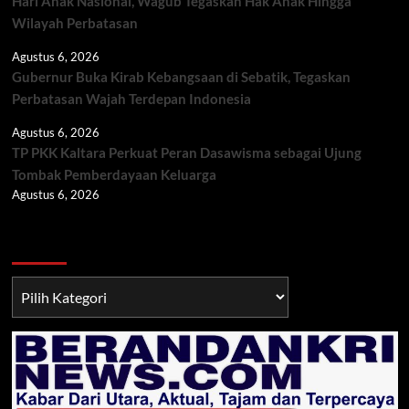
Hari Anak Nasional, Wagub Tegaskan Hak Anak Hingga
Wilayah Perbatasan
Agustus 6, 2026
Gubernur Buka Kirab Kebangsaan di Sebatik, Tegaskan
Perbatasan Wajah Terdepan Indonesia
Agustus 6, 2026
TP PKK Kaltara Perkuat Peran Dasawisma sebagai Ujung
Tombak Pemberdayaan Keluarga
Agustus 6, 2026
Berita TNI/POLRI
Berita
TNI/POLRI