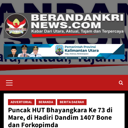
Skip
to
content
Primary
Menu
ADVERTORIAL
BERANDA
BERITA DAERAH
Puncak HUT Bhayangkara Ke 73 di
Mare, di Hadiri Dandim 1407 Bone
dan Forkopimda