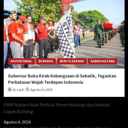
ADVERTORIAL
BERANDA
BERITA DAERAH
KABAR KALTARA
Gubernur Buka Kirab Kebangsaan di Sebatik, Tegaskan
Perbatasan Wajah Terdepan Indonesia
AL Layli
Agustus 6, 2026
DWP Kaltara Ajak Perkuat Peran Keluarga dan Sekolah
Cegah Bullying
Agustus 6, 2026