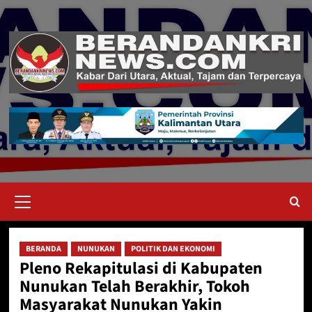
Skip
to
content
Primary
Menu
BERANDA
NUNUKAN
POLITIK DAN EKONOMI
Pleno Rekapitulasi di Kabupaten
Nunukan Telah Berakhir, Tokoh
Masyarakat Nunukan Yakin