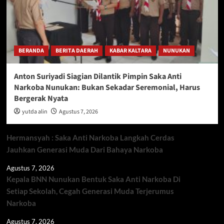
BERANDA
BERITA DAERAH
KABAR KALTARA
NUNUKAN
Anton Suriyadi Siagian Dilantik Pimpin Saka Anti
Narkoba Nunukan: Bukan Sekadar Seremonial, Harus
Bergerak Nyata
yutda alin
Agustus 7, 2026
Hermansyah : Saka Anti Narkoba Langkah Cerdas
Jauhkan Generasi Muda Dari Bahaya Narkoba
Agustus 7, 2026
Kepala BNN Nunukan Bentuk Saka Anti Narkoba Di
Setiap Sekolah, Cegah Generasi Muda Terjerumus
Narkoba
Agustus 7, 2026