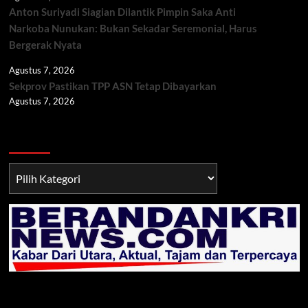
Anton Suriyadi Siagian Dilantik Pimpin Saka Anti
Narkoba Nunukan: Bukan Sekadar Seremonial, Harus
Bergerak Nyata
Agustus 7, 2026
Sekprov Pastikan TPP ASN Tetap Dibayarkan
Agustus 7, 2026
Berita TNI/POLRI
Berita
TNI/POLRI
Klik Radio Online