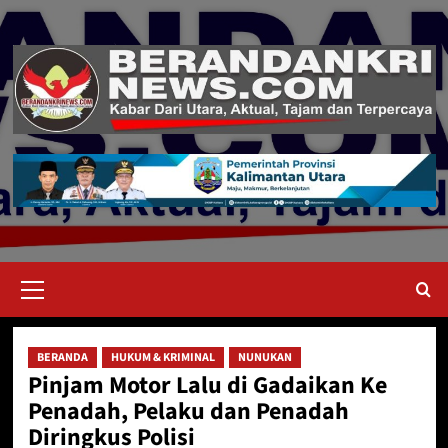
Skip
to
content
Primary
Menu
BERANDA
HUKUM & KRIMINAL
NUNUKAN
Pinjam Motor Lalu di Gadaikan Ke
Penadah, Pelaku dan Penadah
Diringkus Polisi