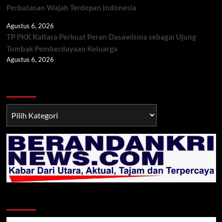
Perbatasan Wajah Terdepan Indonesia
Agustus 6, 2026
TP PKK Kaltara Perkuat Peran Dasawisma sebagai Ujung
Tombak Pemberdayaan Keluarga
Agustus 6, 2026
Berita TNI/POLRI
Berita
TNI/POLRI
Klik Radio Online