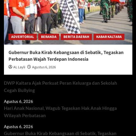
ADVERTORIAL
BERANDA
BERITA DAERAH
KABAR KALTARA
Gubernur Buka Kirab Kebangsaan di Sebatik, Tegaskan
Perbatasan Wajah Terdepan Indonesia
AL Layli
Agustus 6, 2026
DWP Kaltara Ajak Perkuat Peran Keluarga dan Sekolah
Cegah Bullying
Agustus 6, 2026
Hari Anak Nasional, Wagub Tegaskan Hak Anak Hingga
Wilayah Perbatasan
Agustus 6, 2026
Gubernur Buka Kirab Kebangsaan di Sebatik, Tegaskan