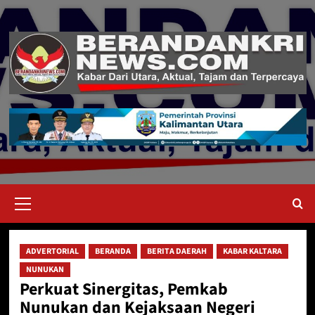
Skip
to
content
Primary
Menu
ADVERTORIAL
BERANDA
BERITA DAERAH
KABAR KALTARA
NUNUKAN
Perkuat Sinergitas, Pemkab
Nunukan dan Kejaksaan Negeri