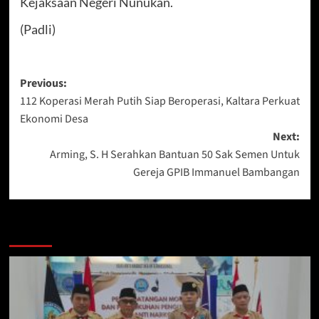
Kejaksaan Negeri Nunukan.
(Padli)
Post
Previous:
112 Koperasi Merah Putih Siap Beroperasi, Kaltara Perkuat
navigation
Ekonomi Desa
Next:
Arming, S. H Serahkan Bantuan 50 Sak Semen Untuk
Gereja GPIB Immanuel Bambangan
Berita Lainnya