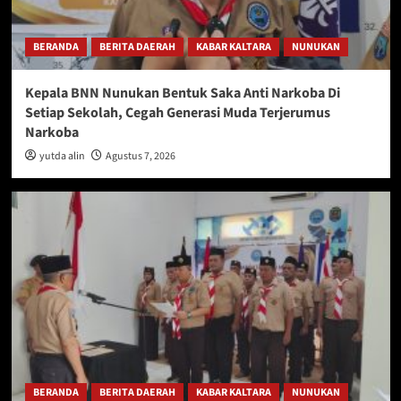
BERANDA
BERITA DAERAH
KABAR KALTARA
NUNUKAN
Kepala BNN Nunukan Bentuk Saka Anti Narkoba Di
Setiap Sekolah, Cegah Generasi Muda Terjerumus
Narkoba
yutda alin
Agustus 7, 2026
BERANDA
BERITA DAERAH
KABAR KALTARA
NUNUKAN