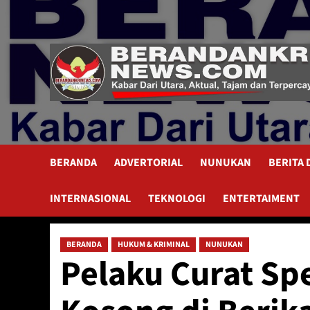
Skip
to
content
BERANDA
ADVERTORIAL
NUNUKAN
BERITA
INTERNASIONAL
TEKNOLOGI
ENTERTAIMENT
BERANDA
HUKUM & KRIMINAL
NUNUKAN
Pelaku Curat Sp