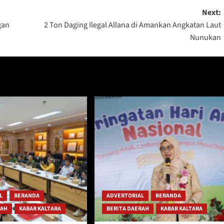
Next:
gan
2 Ton Daging Ilegal Allana di Amankan Angkatan Laut
Nunukan
L
BERANDA
ADVERTORIAL
BERANDA
RAH
KABAR KALTARA
BERITA DAERAH
KABAR KALTARA