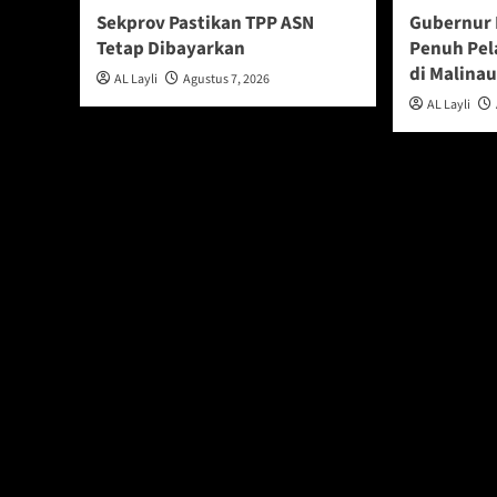
Sekprov Pastikan TPP ASN
Gubernur 
Tetap Dibayarkan
Penuh Pel
di Malina
AL Layli
Agustus 7, 2026
AL Layli