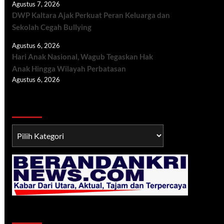
Agustus 7, 2026
DWP Kaltara Ajak Perkuat Peran Keluarga dan
Sekolah Cegah Bullying
Agustus 6, 2026
Hari Anak Nasional, Wagub Tegaskan Hak
Anak Hingga Wilayah Perbatasan
Agustus 6, 2026
Berita TNI/POLRI
Berita
TNI/POLRI
Klik Radio Online