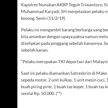
Kapolres Nunukan AKBP Teguh Triwantoro, SI
Muhammad Karyadi, SH menjelaskan pelaku me
kosong, Senin (11/2/19).
Pelaku ini mengambil barang berharga yang b
kita amankan dengan upaya paksa namun mela
diselipkan pada pinggang sebelah kanannya. Se
sebelah kanan.
“Pelaku merupakan TKI deportasi dari Malaysi
Saat ini pelaku diamankan Satreskrim di Mako
sepeda motor, 2 unit kulkas, 1 unit mesin cuci, 
buah piring pirer, 1 buah tas koper, 1 buah tas 
senilai Rp. 50.000. (**)