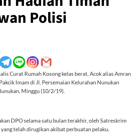
an Hadiah Timah
wan Polisi
is Curat Rumah Kosong kelas berat, Acok alias Amran
Pakcik Imam di Jl. Persemaian Kelurahan Nunukan
Nunukan, Minggu (10/2/19).
akan DPO selama satu bulan terakhir, oleh Satreskrim
yang telah dirugikan akibat perbuatan pelaku.