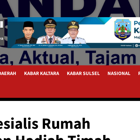
 DAERAH
KABAR KALTARA
KABAR SULSEL
NASIONAL
esialis Rumah