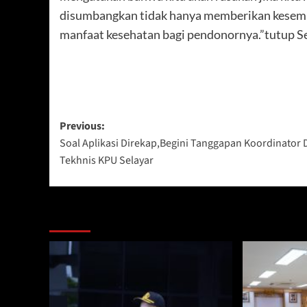
disumbangkan tidak hanya memberikan kesemp
manfaat kesehatan bagi pendonornya.”tutup Se
Post
Previous:
Soal Aplikasi Direkap,Begini Tanggapan Koordinator D
navigation
Tekhnis KPU Selayar
Berita Lainnya