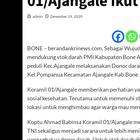
01/Ajangale Iku
admin
Desember 19, 2020
BONE – berandankrinews.com, Sebagai Wujud 
mendukung stok darah PMI Kabupaten Bone A
peduli Kec.Ajangale melaksanakan Donor darah
Kel.Pompanua Kecamatan Ajangale Kab.Bone 
Koramil 01/Ajangale memberikan perhatian yan
sosial kesehatan. Terutama untuk memenuhi st
lokasi untuk menghimbau agar warga mau me
Koptu Ahmad Babinsa Koramil 01/Ajangale men
TNI sekaligus menjadi sarana untuk lebih men
yang sehat ya donor darah. Untuk stok darah