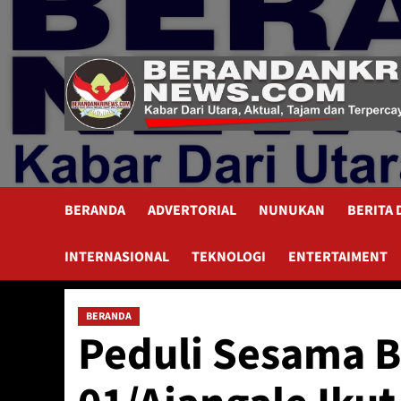
Skip
to
content
BERANDA
ADVERTORIAL
NUNUKAN
BERITA
INTERNASIONAL
TEKNOLOGI
ENTERTAIMENT
BERANDA
Peduli Sesama B