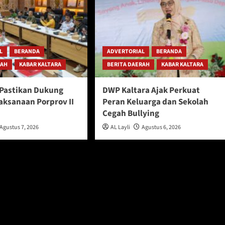
L
BERANDA
ADVERTORIAL
BERANDA
RAH
KABAR KALTARA
BERITA DAERAH
KABAR KALTARA
Pastikan Dukung
DWP Kaltara Ajak Perkuat
aksanaan Porprov II
Peran Keluarga dan Sekolah
u
Cegah Bullying
Agustus 7, 2026
AL Layli
Agustus 6, 2026