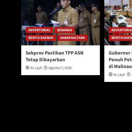
ADVERTORIAL
BERANDA
ADVERTORIA
BERITA DAERAH
KABAR KALTARA
BERITA DAE
Sekprov Pastikan TPP ASN
Gubernur 
Tetap Dibayarkan
Penuh Pel
di Malina
AL Layli
Agustus 7, 2026
AL Layli