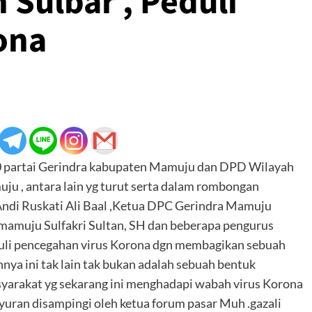
 Sulbar , Peduli
ona
020 partai Gerindra kabupaten Mamuju dan DPD Wilayah
uju , antara lain yg turut serta dalam rombongan
Andi Ruskati Ali Baal ,Ketua DPC Gerindra Mamuju
mamuju Sulfakri Sultan, SH dan beberapa pengurus
li pencegahan virus Korona dgn membagikan sebuah
nya ini tak lain tak bukan adalah sebuah bentuk
syarakat yg sekarang ini menghadapi wabah virus Korona
yuran disampingi oleh ketua forum pasar Muh .gazali