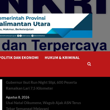
POLITIK DAN EKONOMI
HUKUM & KRIMINAL
Gubernur Ikut Run Night Slipi, 600 Peserta
Ramaikan Lari 7,5 Kilometer
Agustus 8, 2026
Usai Natal Oikumene, Wagub Ajak ASN Terus
Tebar Semangat Melayani