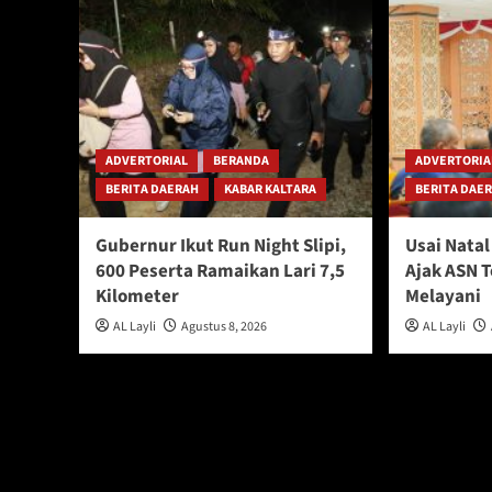
ADVERTORIAL
BERANDA
ADVERTORIA
BERITA DAERAH
KABAR KALTARA
BERITA DAE
Gubernur Ikut Run Night Slipi,
Usai Nata
600 Peserta Ramaikan Lari 7,5
Ajak ASN 
Kilometer
Melayani
AL Layli
Agustus 8, 2026
AL Layli