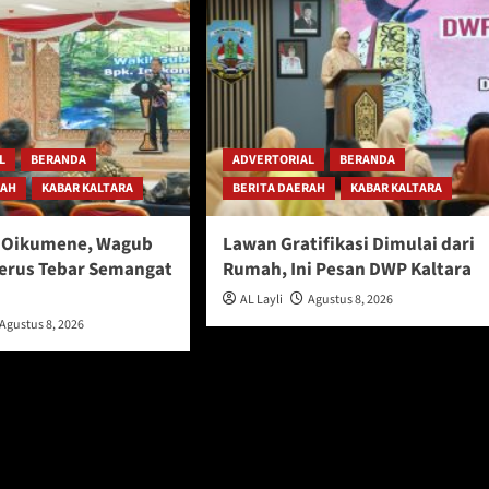
L
BERANDA
ADVERTORIAL
BERANDA
RAH
KABAR KALTARA
BERITA DAERAH
KABAR KALTARA
l Oikumene, Wagub
Lawan Gratifikasi Dimulai dari
Terus Tebar Semangat
Rumah, Ini Pesan DWP Kaltara
AL Layli
Agustus 8, 2026
Agustus 8, 2026