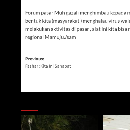
Forum pasar Muh gazali menghimbau kepada ma
bentuk kita (masyarakat ) menghalau virus wal
melakukan aktivitas di pasar , alat ini kita bi
regional Mamuju./sam
Post
Previous:
Fashar :Kita Ini Sahabat
navigation
Berita Lainnya