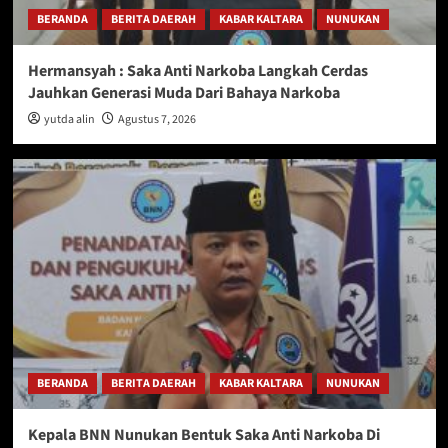
BERANDA
BERITA DAERAH
KABAR KALTARA
NUNUKAN
Hermansyah : Saka Anti Narkoba Langkah Cerdas
Jauhkan Generasi Muda Dari Bahaya Narkoba
yutda alin
Agustus 7, 2026
BERANDA
BERITA DAERAH
KABAR KALTARA
NUNUKAN
Kepala BNN Nunukan Bentuk Saka Anti Narkoba Di