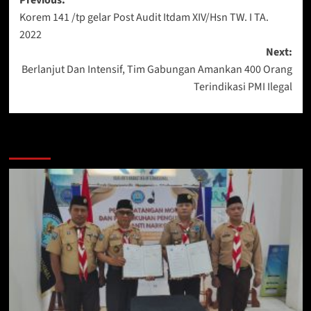
Post
Previous:
Korem 141 /tp gelar Post Audit Itdam XIV/Hsn TW. I TA.
navigation
2022
Next:
Berlanjut Dan Intensif, Tim Gabungan Amankan 400 Orang
Terindikasi PMI Ilegal
Berita Lainnya