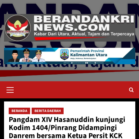
Skip
to
content
Primary
Menu
BERANDA
BERITA DAERAH
Pangdam XIV Hasanuddin kunjungi
Kodim 1404/Pinrang Didampingi
Danrem bersama Ketua Persit KCK