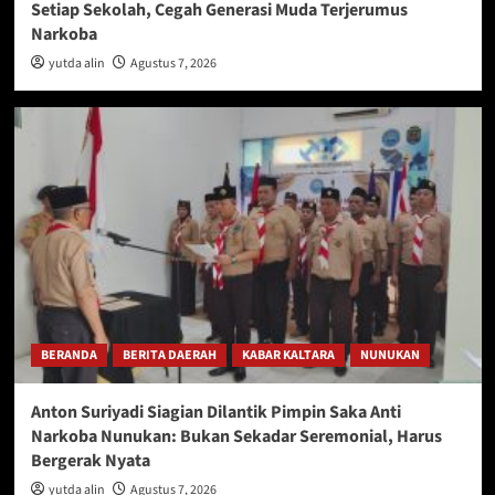
Setiap Sekolah, Cegah Generasi Muda Terjerumus
Narkoba
yutda alin
Agustus 7, 2026
BERANDA
BERITA DAERAH
KABAR KALTARA
NUNUKAN
Anton Suriyadi Siagian Dilantik Pimpin Saka Anti
Narkoba Nunukan: Bukan Sekadar Seremonial, Harus
Bergerak Nyata
yutda alin
Agustus 7, 2026