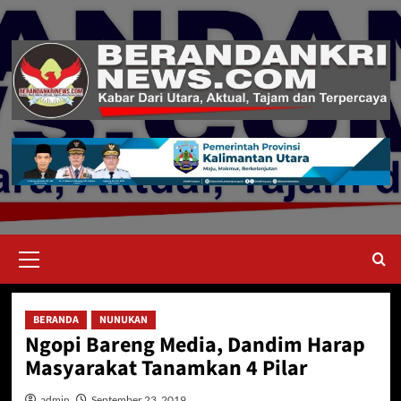
Skip
to
content
Primary
Menu
BERANDA
NUNUKAN
Ngopi Bareng Media, Dandim Harap
Masyarakat Tanamkan 4 Pilar
admin
September 23, 2019