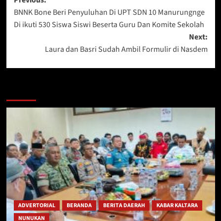
Post
BNNK Bone Beri Penyuluhan Di UPT SDN 10 Manurungnge
navigation
Di ikuti 530 Siswa Siswi Beserta Guru Dan Komite Sekolah
Next:
Laura dan Basri Sudah Ambil Formulir di Nasdem
Berita Lainnya
ADVERTORIAL
BERANDA
BERITA DAERAH
KABAR KALTARA
NUNUKAN