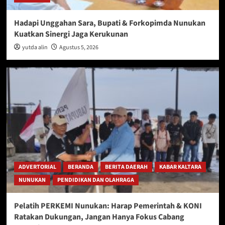
Hadapi Unggahan Sara, Bupati & Forkopimda Nunukan
Kuatkan Sinergi Jaga Kerukunan
yutda alin
Agustus 5, 2026
ADVERTORIAL
BERANDA
BERITA DAERAH
KABAR KALTARA
NUNUKAN
PENDIDIKAN DAN OLAHRAGA
Pelatih PERKEMI Nunukan: Harap Pemerintah & KONI
Ratakan Dukungan, Jangan Hanya Fokus Cabang