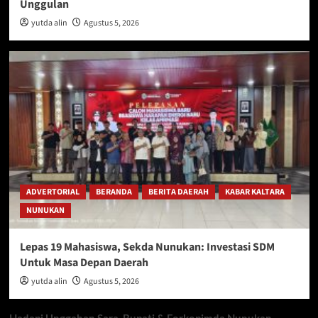
Unggulan
yutda alin
Agustus 5, 2026
ADVERTORIAL
BERANDA
BERITA DAERAH
KABAR KALTARA
NUNUKAN
Lepas 19 Mahasiswa, Sekda Nunukan: Investasi SDM
Untuk Masa Depan Daerah
yutda alin
Agustus 5, 2026
Hadapi Unggahan Sara, Bupati & Forkopimda Nunukan