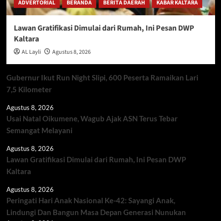
ADVERTORIAL
BERANDA
BERITA DAERAH
KABAR KALTARA
Lawan Gratifikasi Dimulai dari Rumah, Ini Pesan DWP
Kaltara
AL Layli
Agustus 8, 2026
Gubernur Ikut Run Night Slipi, 600 Peserta Ramaikan Lari
7,5 Kilometer
Agustus 8, 2026
Usai Natal Oikumene, Wagub Ajak ASN Terus Tebar
Semangat Melayani
Agustus 8, 2026
Lawan Gratifikasi Dimulai dari Rumah, Ini Pesan DWP
Kaltara
Agustus 8, 2026
Peringati Hari Anak Nasional Ke-42: Sayangi Anak,
Lindungi Dan Bangun Masa Depan Generasi Nunukan