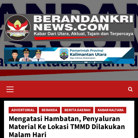
Skip
to
content
Primary
Menu
ADVERTORIAL
BERANDA
BERITA DAERAH
KABAR KALTARA
Mengatasi Hambatan, Penyaluran
Material Ke Lokasi TMMD Dilakukan
Malam Hari