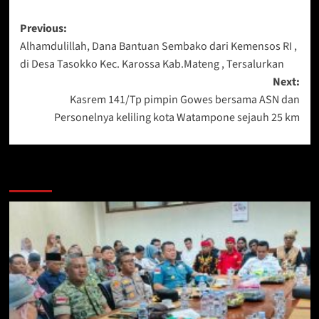
Post
Previous:
Alhamdulillah, Dana Bantuan Sembako dari Kemensos RI ,
navigation
di Desa Tasokko Kec. Karossa Kab.Mateng , Tersalurkan
Next:
Kasrem 141/Tp pimpin Gowes bersama ASN dan
Personelnya keliling kota Watampone sejauh 25 km
Berita Lainnya