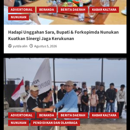
ADVERTORIAL
BERANDA
BERITA DAERAH
KABAR KALTARA
NUNUKAN
Hadapi Unggahan Sara, Bupati & Forkopimda Nunukan
Kuatkan Sinergi Jaga Kerukunan
yutda alin
Agustus 5, 2026
ADVERTORIAL
BERANDA
BERITA DAERAH
KABAR KALTARA
NUNUKAN
PENDIDIKAN DAN OLAHRAGA