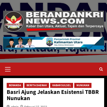
Skip
to
content
Primary
Menu
BERANDA
BERITA DAERAH
KABAR SULSEL
NUNUKAN
Basri Ajung Jelaskan Esistensi TBBR
Nunukan
admin
Februari 27, 2022