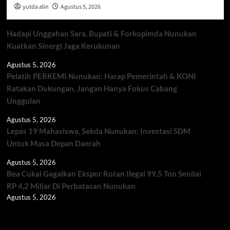
yutda alin
Agustus 5, 2026
Hadapi Unggahan Sara, Bupati & Forkopimda Nunukan
Kuatkan Sinergi Jaga Kerukunan
Agustus 5, 2026
Pelatih PERKEMI Nunukan: Harap Pemerintah & KONI
Ratakan Dukungan, Jangan Hanya Fokus Cabang
Unggulan
Agustus 5, 2026
Lepas 19 Mahasiswa, Sekda Nunukan: Investasi SDM
Untuk Masa Depan Daerah
Agustus 5, 2026
Bea Cukai Gagalkan Ekspor Rotan Ilegal 99,5 Ton Senilai
RP 4,2 Miliar Di Perbatasan Nunukan
Agustus 5, 2026
Berita TNI/POLRI