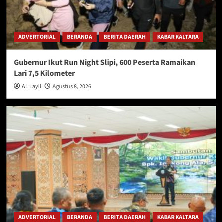
ADVERTORIAL
BERANDA
BERITA DAERAH
KABAR KALTARA
Gubernur Ikut Run Night Slipi, 600 Peserta Ramaikan
Lari 7,5 Kilometer
AL Layli
Agustus 8, 2026
ADVERTORIAL
BERANDA
BERITA DAERAH
KABAR KALTARA