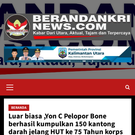
Skip
to
content
Primary
Menu
BERANDA
Luar biasa ,Yon C Pelopor Bone
berhasil kumpulkan 150 kantong
darah jelang HUT ke 75 Tahun korps