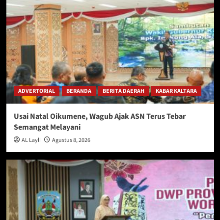
ADVERTORIAL
BERANDA
BERITA DAERAH
KABAR KALTARA
Usai Natal Oikumene, Wagub Ajak ASN Terus Tebar
Semangat Melayani
AL Layli
Agustus 8, 2026