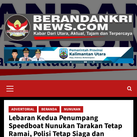
Skip
to
content
Primary
Menu
ADVERTORIAL
BERANDA
NUNUKAN
Lebaran Kedua Penumpang
Speedboat Nunukan Tarakan Tetap
Ramai, Polisi Tetap Siaga dan