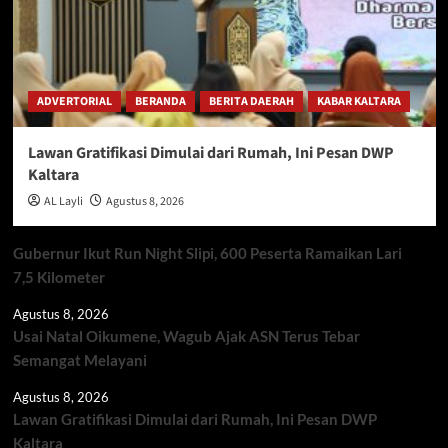
ADVERTORIAL
BERANDA
BERITA DAERAH
KABAR KALTARA
Lawan Gratifikasi Dimulai dari Rumah, Ini Pesan DWP
Kaltara
AL Layli
Agustus 8, 2026
Gubernur Ikut Run Night Slipi, 600 Peserta Ramaikan Lari
7,5 Kilometer
Agustus 8, 2026
Usai Natal Oikumene, Wagub Ajak ASN Terus Tebar
Semangat Melayani
Agustus 8, 2026
Lawan Gratifikasi Dimulai dari Rumah, Ini Pesan DWP
Kaltara